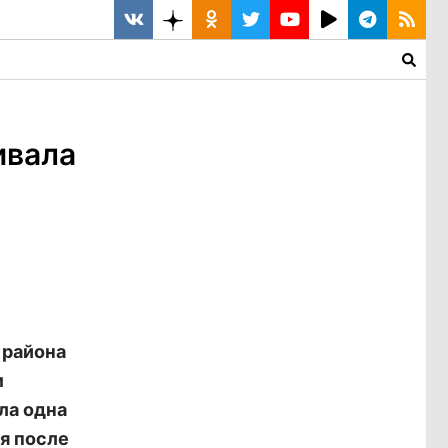
ивала
 района
м
ла одна
ся после