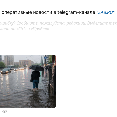
 оперативные новости в telegram-канале
"ZAB.RU"
ошибку? Сообщите, пожалуйста, редакции. Выделите тек
авиши «Ctrl» и «Пробел»
1:02