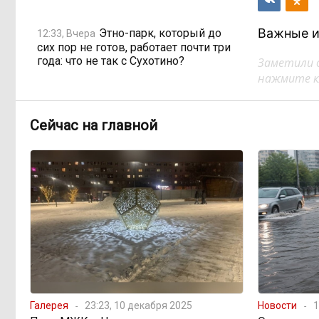
Важные и
Этно-парк, который до
12:33, Вчера
сих пор не готов, работает почти три
года: что не так с Сухотино?
Заметили 
нажмите кл
От 35 до 60 процентов за
11:02, Вчера
две недели: как Забайкалье
Сейчас на главной
готовится к зиме
Сахар, курица и хлеб
09:31, Вчера
продолжают дорожать, а статистика
рисует обратное
Забайкалье строит
08:01, Вчера
дамбы раньше сроков, чтобы
паводки не застали врасплох
Галерея
23:23, 10 декабря 2025
Новости
1
Погодные качели в
18:01, 6 августа