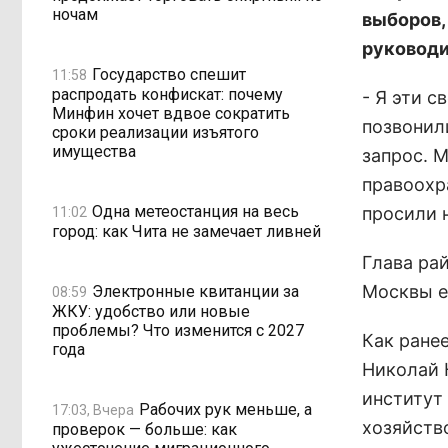
ночам
выборов,
руководи
Государство спешит
11:58
распродать конфискат: почему
- Я эти 
Минфин хочет вдвое сократить
позвонил
сроки реализации изъятого
имущества
запрос. 
правоохр
Одна метеостанция на весь
просили 
11:02
город: как Чита не замечает ливней
Глава рай
Москвы е
Электронные квитанции за
08:59
ЖКУ: удобство или новые
проблемы? Что изменится с 2027
Как ране
года
Николай 
институт
Рабочих рук меньше, а
17:03, Вчера
хозяйство
проверок — больше: как