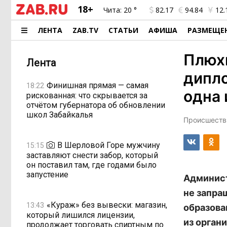
18+
Чита:
20 °
82.17
94.84
12.
ЛЕНТА
ZAB.TV
СТАТЬИ
АФИША
РАЗМЕЩЕ
Плюх
Лента
дипло
Финишная прямая — самая
18:22
одна 
рискованная: что скрывается за
отчётом губернатора об обновлении
школ Забайкалья
Происшестви
В Шерловой Горе мужчину
15:15
заставляют снести забор, который
он поставил там, где годами было
запустение
Админист
не запра
«Кураж» без вывески: магазин,
13:43
образова
который лишился лицензии,
из орган
продолжает торговать спиртным по