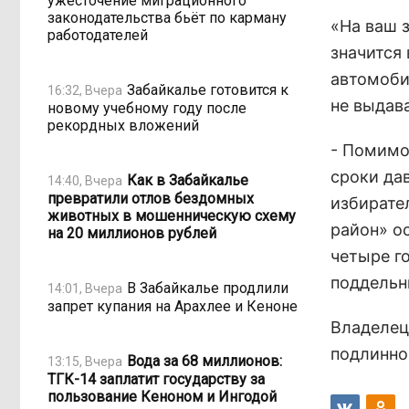
ужесточение миграционного
законодательства бьёт по карману
«На ваш 
работодателей
значится
автомоби
Забайкалье готовится к
16:32, Вчера
не выдав
новому учебному году после
рекордных вложений
- Помимо
сроки да
Как в Забайкалье
14:40, Вчера
превратили отлов бездомных
избирате
животных в мошенническую схему
район» ос
на 20 миллионов рублей
четыре г
поддельн
В Забайкалье продлили
14:01, Вчера
запрет купания на Арахлее и Кеноне
Владелец
подлинно
Вода за 68 миллионов:
13:15, Вчера
ТГК-14 заплатит государству за
пользование Кеноном и Ингодой