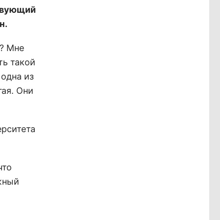
твующий
н.
о? Мне
ть такой
 одна из
гая. Они
ерситета
что
жный