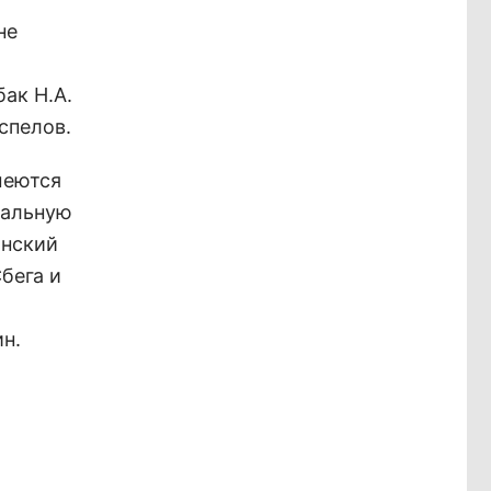
не
ак Н.А.
спелов.
меются
пальную
инский
бега и
н.