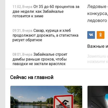
Ледовые 
От 35 до 60 процентов за
11:02, Вчера
две недели: как Забайкалье
конкурса
готовится к зиме
ледового
Сахар, курица и хлеб
09:31, Вчера
продолжают дорожать, а статистика
рисует обратное
Важные и
Забайкалье строит
08:01, Вчера
Заметили 
дамбы раньше сроков, чтобы
нажмите кл
паводки не застали врасплох
Сейчас на главной
Погодные качели в
18:01, 6 августа
Забайкалье: прогноз синоптиков на
ближайшие выходные
Консультанты
16:58, 6 августа
возглавили рейтинг самых