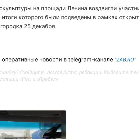
скульптуры на площади Ленина воздвигли участн
, итоги которого были подведены в рамках откры
 городка 25 декабря.
 оперативные новости в telegram-канале
"ZAB.RU"
ошибку? Сообщите, пожалуйста, редакции. Выделите тек
авиши «Ctrl» и «Пробел»