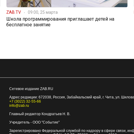
ZAB.TV
09:00, 25 марта
Школа программирования приглашает детей на
бесплатное занятие
Сетевое издание ZAB.RU
Адрес редакции:
672038
, Россия, Забайкальский край, г.
Чита
,
ул. Шилова
+7 (3022) 32-55-66
info@zab.ru
Главный редактор Кондратьев Н. В.
Учредитель - ООО "Событие"
Зарегистрировано Федеральной службой по надзору в сфере связи, ин