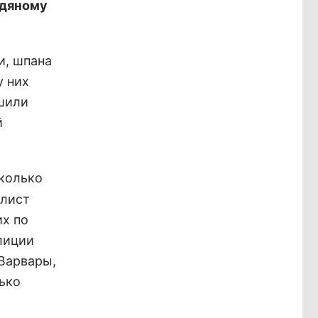
едяному
и, шпана
у них
ешили
й
колько
алист
их по
лиции
Варвары,
ько