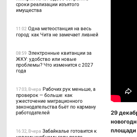
сроки реализации изъятого
имущества
Одна метеостанция на весь
11:02
город: как Чита не замечает ливней
Электронные квитанции за
08:59
ЖКУ: удобство или новые
проблемы? Что изменится с 2027
года
Рабочих рук меньше, а
17:03, Вчера
проверок — больше: как
ужесточение миграционного
законодательства бьёт по карману
29 декаб
работодателей
новогодн
площади 
Забайкалье готовится к
16:32, Вчера