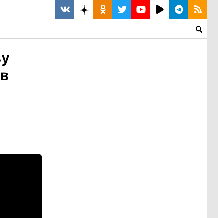
ву
 в