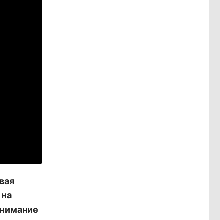
вая
 на
внимание