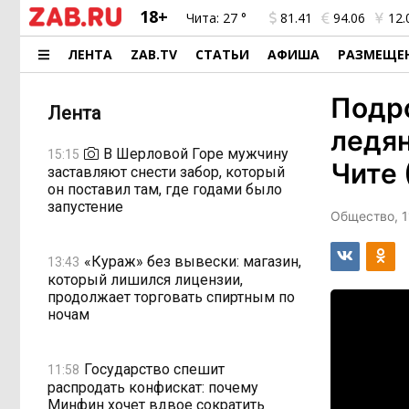
18+
Чита:
27 °
81.41
94.06
12.
ЛЕНТА
ZAB.TV
СТАТЬИ
АФИША
РАЗМЕЩЕ
Подро
Лента
ледян
В Шерловой Горе мужчину
15:15
Чите
заставляют снести забор, который
он поставил там, где годами было
запустение
Общество, 1
«Кураж» без вывески: магазин,
13:43
который лишился лицензии,
продолжает торговать спиртным по
ночам
Государство спешит
11:58
распродать конфискат: почему
Минфин хочет вдвое сократить