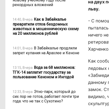
новому учебному году после
на двух 
рекордных вложений
льву.
Как в Забайкалье
14:40, Вчера
- С помо
превратили отлов бездомных
пыталась
животных в мошенническую схему
на 20 миллионов рублей
ничего н
ретирова
В Забайкалье продлили
14:01, Вчера
Харченко
запрет купания на Арахлее и Кеноне
Как сооб
Вода за 68 миллионов:
13:15, Вчера
ледовых 
ТГК-14 заплатит государству за
«Забмеди
пользование Кеноном и Ингодой
данному 
замок. С
Этно-парк, который до
12:33, Вчера
видимо, 
сих пор не готов, работает почти три
года: что не так с Сухотино?
скульптур