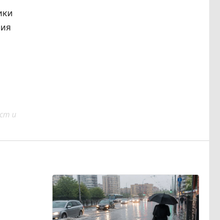
ики
тия
ст и