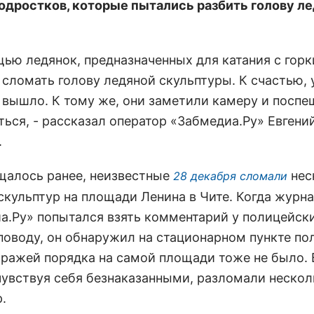
подростков, которые пытались разбить голову л
щью ледянок, предназначенных для катания с горк
 сломать голову ледяной скульптуры. К счастью, 
е вышло. К тому же, они заметили камеру и посп
ться, - рассказал оператор «Забмедиа.Ру» Евгени
.
щалось ранее, неизвестные
нес
28 декабря сломали
скульптур на площади Ленина в Чите. Когда журн
а.Ру» попытался взять комментарий у полицейск
поводу, он обнаружил на стационарном пункте по
тражей порядка на самой площади тоже не было. 
чувствуя себя безнаказанными, разломали нескол
.