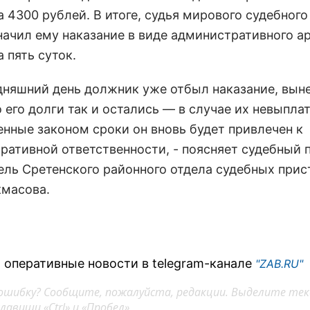
 4300 рублей. В итоге, судья мирового судебного
начил ему наказание в виде административного а
 пять суток.
одняшний день должник уже отбыл наказание, вын
 его долги так и остались — в случае их невыпла
енные законом сроки он вновь будет привлечен к
ративной ответственности, - поясняет судебный 
ель Сретенского районного отдела судебных прис
масова.
 оперативные новости в telegram-канале
"ZAB.RU"
ошибку? Сообщите, пожалуйста, редакции. Выделите тек
авиши «Ctrl» и «Пробел»