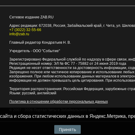
Сетевое издание ZAB.RU
Адрес редакции:
672038
, Россия, Забайкальский край, г.
Чита
,
ул. Шилова
+7 (3022) 32-55-66
info@zab.ru
Главный редактор Кондратьев Н. В.
Учредитель - ООО "Событие"
Зарегистрировано Федеральной службой по надзору в сфере связи, ин
Регистрационный номер: ЭЛ № ФС 77 - 75882 от 24 июня 2019 года
Редакция не несет ответственности за достоверность информации, со
Запрещено полное или частичное копирование и использование любых м
изображения. При любом использовании данных материалов в электро
информации не должен превышать цель цитирования. При использован
Территория распространения: Российская Федерация, зарубежные стр
Языки: русский, английский
Политика в отношении обработки персональных данных
© 2007 - 2026
Портал Читы и Забайкальского края
 сайта и сбора статистических данных в Яндекс.Метрика, 
Принять