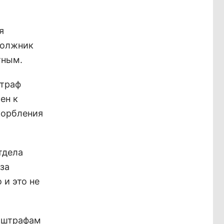
я
должник
тным.
штраф
ен к
корбления
тдела
за
 и это не
м штрафам