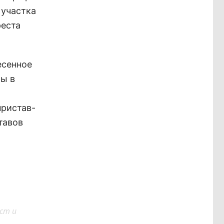
 участка
реста
есенное
ты в
пристав-
тавов
ст и