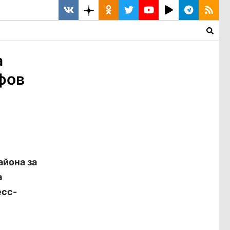
а
фов
айона за
а
есс-