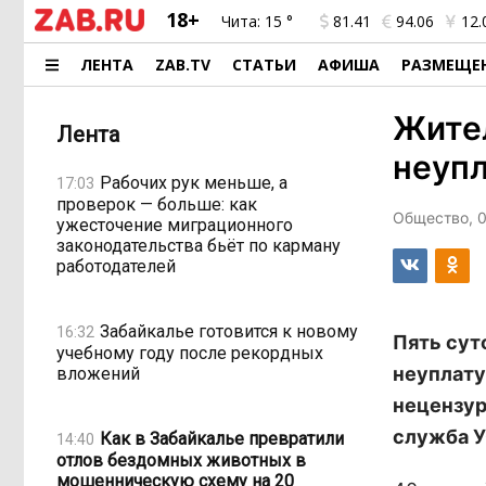
18+
Чита:
15 °
81.41
94.06
12.
ЛЕНТА
ZAB.TV
СТАТЬИ
АФИША
РАЗМЕЩЕ
Жител
Лента
неуп
Рабочих рук меньше, а
17:03
проверок — больше: как
Общество, 0
ужесточение миграционного
законодательства бьёт по карману
работодателей
Забайкалье готовится к новому
16:32
Пять сут
учебному году после рекордных
неуплату
вложений
нецензур
служба У
Как в Забайкалье превратили
14:40
отлов бездомных животных в
мошенническую схему на 20