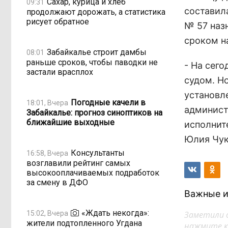
Сахар, курица и хлеб
09:31
составила
продолжают дорожать, а статистика
рисует обратное
№ 57 наз
сроком на
Забайкалье строит дамбы
08:01
раньше сроков, чтобы паводки не
- На сег
застали врасплох
судом. Но
установл
Погодные качели в
18:01, Вчера
админист
Забайкалье: прогноз синоптиков на
ближайшие выходные
исполнит
Юлия Чук
Консультанты
16:58, Вчера
возглавили рейтинг самых
высокооплачиваемых подработок
за смену в ДФО
Важные и
«Ждать некогда»:
15:02, Вчера
Заметили 
жители подтопленного Угдана
нажмите кл