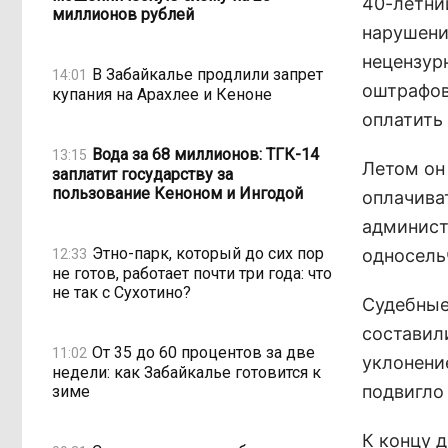
40-летни
миллионов рублей
нарушени
нецензур
В Забайкалье продлили запрет
14:01
оштрафов
купания на Арахлее и Кеноне
оплатить 
Вода за 68 миллионов: ТГК-14
13:15
Летом он
заплатит государству за
пользование Кеноном и Ингодой
оплачива
админист
Этно-парк, который до сих пор
односель
12:33
не готов, работает почти три года: что
не так с Сухотино?
Судебные
составил
От 35 до 60 процентов за две
11:02
уклонени
недели: как Забайкалье готовится к
подвигло
зиме
К концу 