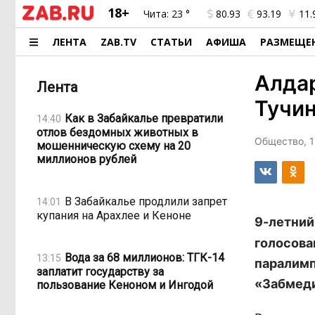
18+
Чита:
23 °
80.93
93.19
11.
ЛЕНТА
ZAB.TV
СТАТЬИ
АФИША
РАЗМЕЩЕ
Алда
Лента
Тучин
Как в Забайкалье превратили
14:40
отлов бездомных животных в
Общество, 1
мошенническую схему на 20
миллионов рублей
В Забайкалье продлили запрет
14:01
купания на Арахлее и Кеноне
9-летний
голосова
Вода за 68 миллионов: ТГК-14
13:15
паралимп
заплатит государству за
«Забмеди
пользование Кеноном и Ингодой