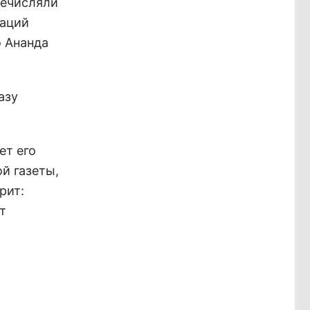
речисляли
заций
о Ананда
азу
ет его
й газеты,
рит:
т