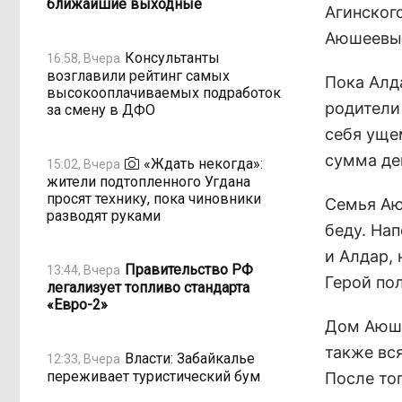
ближайшие выходные
Агинског
Аюшеевых
Консультанты
16:58, Вчера
возглавили рейтинг самых
Пока Алд
высокооплачиваемых подработок
родители
за смену в ДФО
себя уще
сумма де
«Ждать некогда»:
15:02, Вчера
жители подтопленного Угдана
просят технику, пока чиновники
Семья Аю
разводят руками
беду. На
и Алдар, 
Правительство РФ
13:44, Вчера
Герой по
легализует топливо стандарта
«Евро-2»
Дом Аюше
также вся
Власти: Забайкалье
12:33, Вчера
переживает туристический бум
После тог