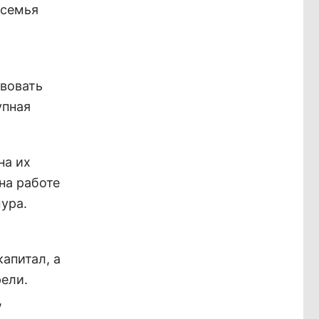
 семья
твовать
упная
на их
на работе
мура.
апитал, а
рели.
,