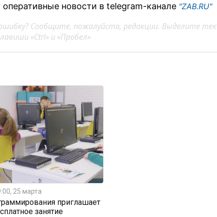
 оперативные новости в telegram-канале
"ZAB.RU"
ошибку? Сообщите, пожалуйста, редакции. Выделите тек
авиши «Ctrl» и «Пробел»
:00, 25 марта
граммирования приглашает
есплатное занятие