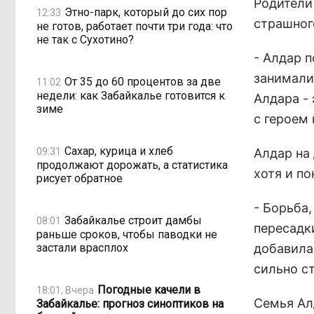
Родители
Этно-парк, который до сих пор
12:33
страшног
не готов, работает почти три года: что
не так с Сухотино?
- Алдар п
занималис
От 35 до 60 процентов за две
11:02
недели: как Забайкалье готовится к
Алдара - 
зиме
с героем 
Сахар, курица и хлеб
09:31
Алдар на 
продолжают дорожать, а статистика
хотя и п
рисует обратное
- Борьба,
Забайкалье строит дамбы
08:01
пересадки
раньше сроков, чтобы паводки не
застали врасплох
добавила,
сильно с
Погодные качели в
18:01, Вчера
Семья Ал
Забайкалье: прогноз синоптиков на