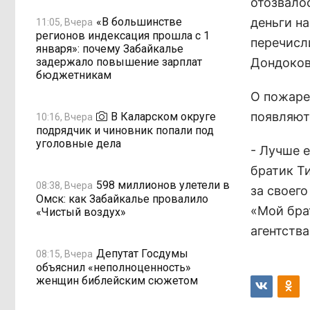
отозвало
«В большинстве
деньги на
11:05, Вчера
регионов индексация прошла с 1
перечисл
января»: почему Забайкалье
задержало повышение зарплат
Дондоков
бюджетникам
О пожаре 
появляют
В Каларском округе
10:16, Вчера
подрядчик и чиновник попали под
уголовные дела
- Лучше е
братик Т
598 миллионов улетели в
08:38, Вчера
за своего
Омск: как Забайкалье провалило
«Мой брат
«Чистый воздух»
агентства
Депутат Госдумы
08:15, Вчера
объяснил «неполноценность»
женщин библейским сюжетом