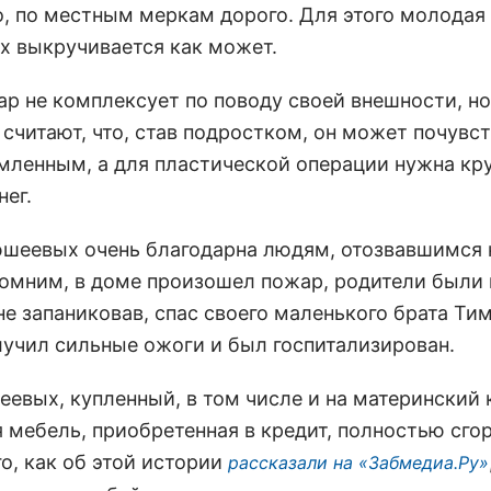
о, по местным меркам дорого. Для этого молодая
 выкручивается как может.
ар не комплексует по поводу своей внешности, но
 считают, что, став подростком, он может почувс
мленным, а для пластической операции нужна кр
нег.
шеевых очень благодарна людям, отозвавшимся 
помним, в доме произошел пожар, родители были 
не запаниковав, спас своего маленького брата Ти
лучил сильные ожоги и был госпитализирован.
евых, купленный, в том числе и на материнский к
 мебель, приобретенная в кредит, полностью сго
о, как об этой истории
рассказали на «Забмедиа.Ру»