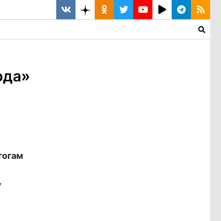
ода»
тогам
у