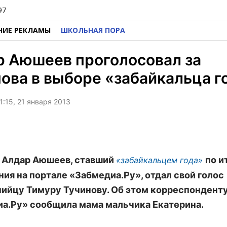
97
НИЕ РЕКЛАМЫ
ШКОЛЬНАЯ ПОРА
р Аюшеев проголосовал за
ова в выборе «забайкальца г
1:15, 21 января 2013
 Алдар Аюшеев, ставший
по и
«забайкальцем года»
ния на портале «Забмедиа.Ру», отдал свой голос
ийцу Тимуру Тучинову. Об этом корреспондент
а.Ру» сообщила мама мальчика Екатерина.