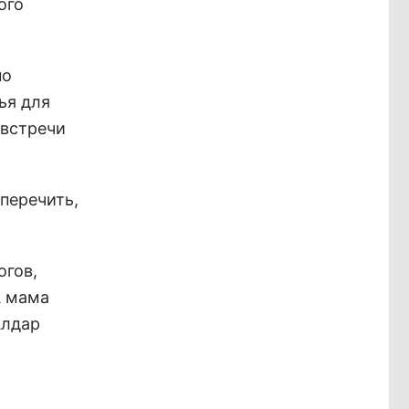
ого
но
ья для
 встречи
 перечить,
огов,
А мама
Алдар