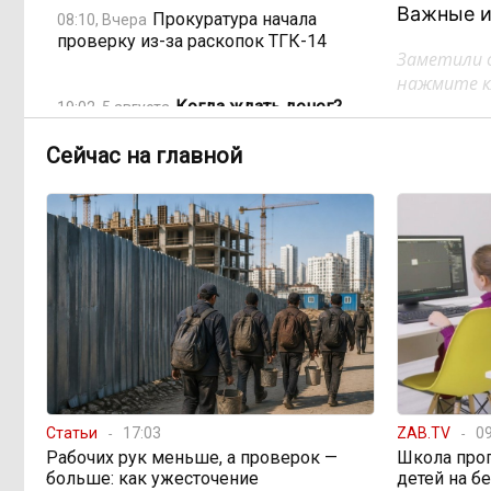
Важные и
Прокуратура начала
08:10, Вчера
проверку из-за раскопок ТГК-14
Заметили 
нажмите кл
Когда ждать денег?
19:02, 5 августа
Забайкалье — в списке регионов,
где бюджетники могут остаться без
Сейчас на главной
выплат
«Их масштаб может
17:30, 5 августа
превысить весь наш опыт»: Осипов
предупреждает о климатической
угрозе на фоне пожаров в Европе
По волнам Арахлея: на
16:00, 5 августа
любимом озере забайкальцев
улучшили LTE-сеть
Статьи
17:03
ZAB.TV
09
Рабочих рук меньше, а проверок —
Школа про
Путин подписал закон,
12:33, 5 августа
больше: как ужесточение
детей на б