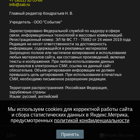
+7 (3022) 32-55-66
info@zab.ru
Главный редактор Кондратьев Н. В.
Учредитель - ООО "Событие"
Зарегистрировано Федеральной службой по надзору в сфере
связи, информационных технологий и массовых коммуникаций.
Регистрационный номер: ЭЛ № ФС 77 - 75882 от 24 июня 2019 года
Редакция не несет ответственности за достоверность
информации, содержащейся в рекламных материалах
Запрещено полное или частичное копирование и использование
любых материалов сайта, как составных произведений, включая
тексты и изображения. При любом использовании данных
материалов в электронных СМИ, ссылка на данный сайт
обязательна. Объем цитирования информации не должен
превышать цель цитирования. При использовании в печатных
СМИ, необходимо письменное разрешение редакции.
Территория распространения: Российская Федерация,
зарубежные страны
Языки: русский, английский
Политика в отношении обработки персональных данных
Мы используем cookies для корректной работы сайта
© 2007 - 2026
Портал Читы и Забайкальского края
и сбора статистических данных в Яндекс.Метрика,
предусмотренных
политикой конфиденциальности
Принять
18+