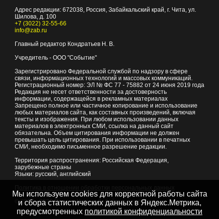
Адрес редакции:
672038
, Россия, Забайкальский край, г.
Чита
,
ул.
Шилова, д. 100
+7 (3022) 32-55-66
info@zab.ru
Главный редактор Кондратьев Н. В.
Учредитель - ООО "Событие"
Зарегистрировано Федеральной службой по надзору в сфере
связи, информационных технологий и массовых коммуникаций.
Регистрационный номер: ЭЛ № ФС 77 - 75882 от 24 июня 2019 года
Редакция не несет ответственности за достоверность
информации, содержащейся в рекламных материалах
Запрещено полное или частичное копирование и использование
любых материалов сайта, как составных произведений, включая
тексты и изображения. При любом использовании данных
материалов в электронных СМИ, ссылка на данный сайт
обязательна. Объем цитирования информации не должен
превышать цель цитирования. При использовании в печатных
СМИ, необходимо письменное разрешение редакции.
Территория распространения: Российская Федерация,
зарубежные страны
Языки: русский, английский
Политика в отношении обработки персональных данных
Мы используем cookies для корректной работы сайта
© 2007 - 2026
Портал Читы и Забайкальского края
и сбора статистических данных в Яндекс.Метрика,
предусмотренных
политикой конфиденциальности