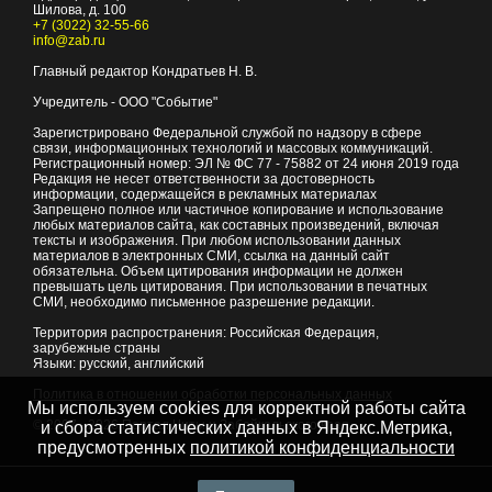
Шилова, д. 100
+7 (3022) 32-55-66
info@zab.ru
Главный редактор Кондратьев Н. В.
Учредитель - ООО "Событие"
Зарегистрировано Федеральной службой по надзору в сфере
связи, информационных технологий и массовых коммуникаций.
Регистрационный номер: ЭЛ № ФС 77 - 75882 от 24 июня 2019 года
Редакция не несет ответственности за достоверность
информации, содержащейся в рекламных материалах
Запрещено полное или частичное копирование и использование
любых материалов сайта, как составных произведений, включая
тексты и изображения. При любом использовании данных
материалов в электронных СМИ, ссылка на данный сайт
обязательна. Объем цитирования информации не должен
превышать цель цитирования. При использовании в печатных
СМИ, необходимо письменное разрешение редакции.
Территория распространения: Российская Федерация,
зарубежные страны
Языки: русский, английский
Политика в отношении обработки персональных данных
Мы используем cookies для корректной работы сайта
© 2007 - 2026
Портал Читы и Забайкальского края
и сбора статистических данных в Яндекс.Метрика,
предусмотренных
политикой конфиденциальности