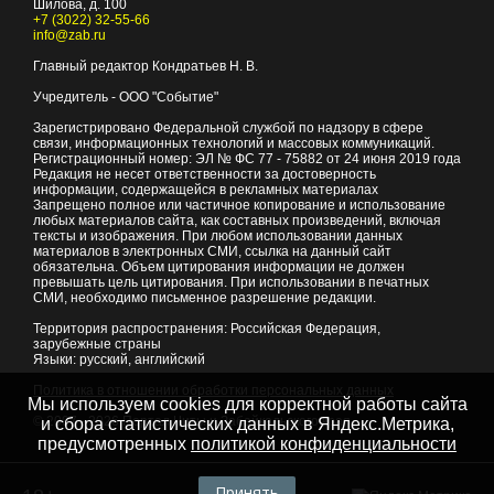
Шилова, д. 100
+7 (3022) 32-55-66
info@zab.ru
Главный редактор Кондратьев Н. В.
Учредитель - ООО "Событие"
Зарегистрировано Федеральной службой по надзору в сфере
связи, информационных технологий и массовых коммуникаций.
Регистрационный номер: ЭЛ № ФС 77 - 75882 от 24 июня 2019 года
Редакция не несет ответственности за достоверность
информации, содержащейся в рекламных материалах
Запрещено полное или частичное копирование и использование
любых материалов сайта, как составных произведений, включая
тексты и изображения. При любом использовании данных
материалов в электронных СМИ, ссылка на данный сайт
обязательна. Объем цитирования информации не должен
превышать цель цитирования. При использовании в печатных
СМИ, необходимо письменное разрешение редакции.
Территория распространения: Российская Федерация,
зарубежные страны
Языки: русский, английский
Политика в отношении обработки персональных данных
Мы используем cookies для корректной работы сайта
© 2007 - 2026
Портал Читы и Забайкальского края
и сбора статистических данных в Яндекс.Метрика,
предусмотренных
политикой конфиденциальности
Принять