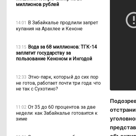
миллионов рублей
В Забайкалье продлили запрет
14:01
купания на Арахлее и Кеноне
Вода за 68 миллионов: ТГК-14
13:15
заплатит государству за
пользование Кеноном и Ингодой
Этно-парк, который до сих пор
12:33
не готов, работает почти три года: что
не так с Сухотино?
Подозрев
От 35 до 60 процентов за две
11:02
отстрани
недели: как Забайкалье готовится к
уголовно
зиме
представ