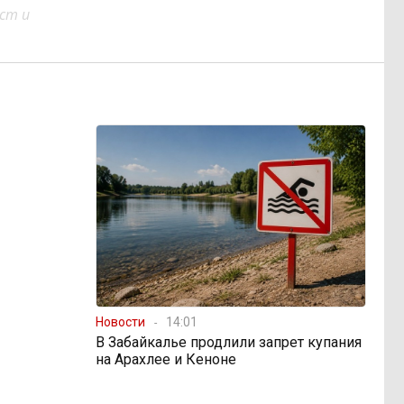
ст и
Новости
14:01
В Забайкалье продлили запрет купания
на Арахлее и Кеноне