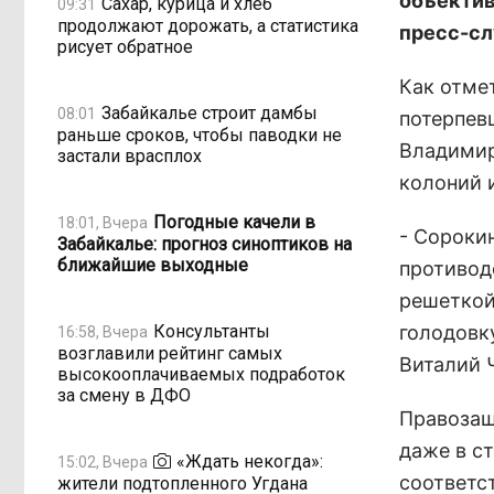
объектив
Сахар, курица и хлеб
09:31
продолжают дорожать, а статистика
пресс-сл
рисует обратное
Как отме
Забайкалье строит дамбы
08:01
потерпев
раньше сроков, чтобы паводки не
Владимир
застали врасплох
колоний 
Погодные качели в
18:01, Вчера
- Сороки
Забайкалье: прогноз синоптиков на
ближайшие выходные
противод
решеткой
Консультанты
голодовку
16:58, Вчера
возглавили рейтинг самых
Виталий 
высокооплачиваемых подработок
за смену в ДФО
Правозащ
даже в ст
«Ждать некогда»:
15:02, Вчера
соответс
жители подтопленного Угдана