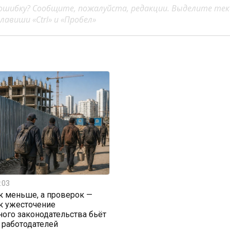
ошибку? Сообщите, пожалуйста, редакции. Выделите тек
авиши «Ctrl» и «Пробел»
:03
к меньше, а проверок —
к ужесточение
ого законодательства бьёт
 работодателей