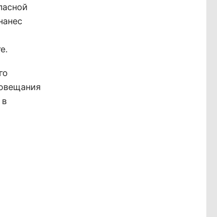
пасной
нанес
е.
го
совещания
 в