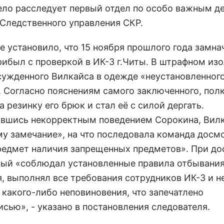
ело расследует первый отдел по особо важным д
 Следственного управления СКР.
е установило, что 15 ноября прошлого года замна
ибыл с проверкой в ИК-3 г.Читы. В штрафном изо
сужденного Вилкайса в одежде «неустановленног
. Согласно пояснениям самого заключенного, пол
а резинку его брюк и стал её с силой дергать.
вшись некорректным поведением Сорокина, Вил
му замечание», на что последовала команда досм
предмет наличия запрещенных предметов». При д
ый «соблюдал установленные правила отбывани
я, выполнял все требования сотрудников ИК-3 и н
 какого-либо неповиновения, что запечатлено
сью», - указано в постановления следователя.