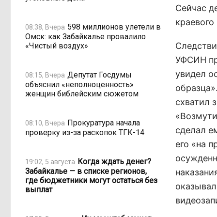
Сейчас д
краевого
598 миллионов улетели в
08:38, Вчера
Омск: как Забайкалье провалило
Следстви
«Чистый воздух»
УФСИН пр
увидел о
Депутат Госдумы
08:15, Вчера
объяснил «неполноценность»
образца»
женщин библейским сюжетом
схватил з
«Возмути
Прокуратура начала
08:10, Вчера
сделал е
проверку из-за раскопок ТГК-14
его «на 
осужденн
Когда ждать денег?
19:02, 5 августа
Забайкалье — в списке регионов,
наказани
где бюджетники могут остаться без
оказывал
выплат
видеозапи