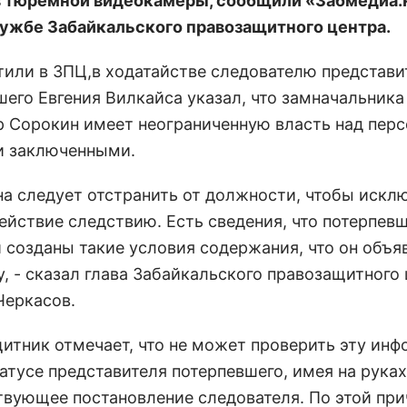
 тюремной видеокамеры, сообщили «Забмедиа.
ужбе Забайкальского правозащитного центра.
тили в ЗПЦ,
в ходатайстве следователю представи
шего Евгения Вилкайса указал, что замначальник
 Сорокин имеет неограниченную власть над пер
и заключенными.
на следует отстранить от должности, чтобы исклю
ействие следствию. Есть сведения, что потерпев
 созданы такие условия содержания, что он объя
, - сказал глава Забайкальского правозащитного
Черкасов.
итник отмечает, что не может проверить эту ин
атусе представителя потерпевшего, имея на руках
твующее постановление следователя. По этой при