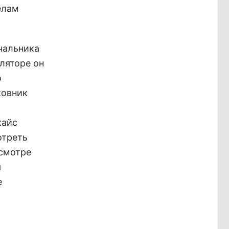
елам
чальника
ляторе он
о
ковник
кайс
отреть
осмотре
я
е