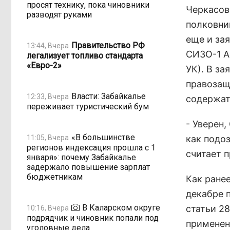
просят технику, пока чиновники
Черкасов
разводят руками
полковни
еще и за
Правительство РФ
13:44, Вчера
СИЗО-1 А
легализует топливо стандарта
«Евро-2»
УК). В за
правозащ
Власти: Забайкалье
12:33, Вчера
содержат
переживает туристический бум
- Уверен,
«В большинстве
11:05, Вчера
как подоз
регионов индексация прошла с 1
считает 
января»: почему Забайкалье
задержало повышение зарплат
бюджетникам
Как ране
декабре п
В Каларском округе
статьи 2
10:16, Вчера
подрядчик и чиновник попали под
применен
уголовные дела