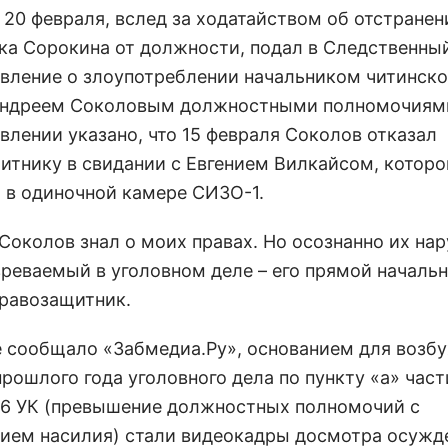
 20 февраля, вслед за ходатайством об отстранен
ка Сорокина от должности, подал в Следственны
явление о злоупотреблении начальником читинско
ндреем Соколовым должностными полномочиями
явлении указано, что 15 февраля Соколов отказал
итнику в свидании с Евгением Вилкайсом, которо
 в одиночной камере СИЗО-1.
 Соколов знал о моих правах. Но осознанно их нар
реваемый в уголовном деле – его прямой начальн
правозащитник.
е сообщало «Забмедиа.Ру», основанием для возб
рошлого года уголовного дела по пункту «а» част
86 УК (превышение должностных полномочий с
ием насилия) стали видеокадры досмотра осужде