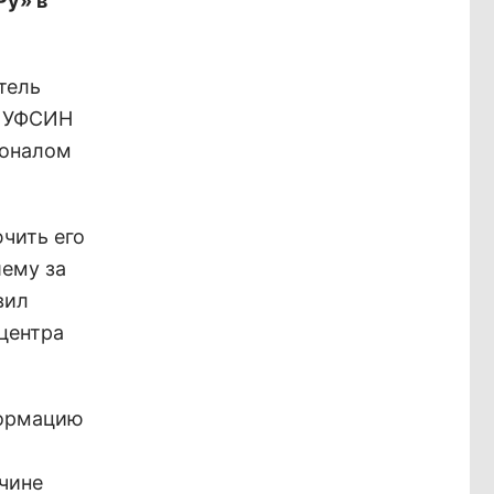
Ру» в
тель
а УФСИН
соналом
чить его
шему за
вил
 центра
формацию
чине