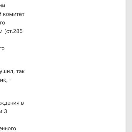
ии
й комитет
го
 (ст.285
го
ушил, так
ик, -
уждения в
и 3
нного.