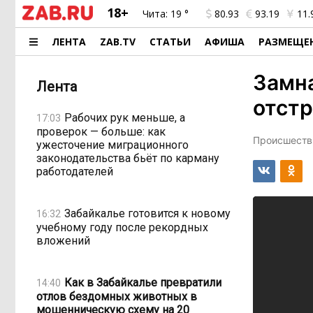
18+
Чита:
19 °
80.93
93.19
11.
ЛЕНТА
ZAB.TV
СТАТЬИ
АФИША
РАЗМЕЩЕ
Замн
Лента
отстр
Рабочих рук меньше, а
17:03
проверок — больше: как
Происшестви
ужесточение миграционного
законодательства бьёт по карману
работодателей
Забайкалье готовится к новому
16:32
учебному году после рекордных
вложений
Как в Забайкалье превратили
14:40
отлов бездомных животных в
мошенническую схему на 20