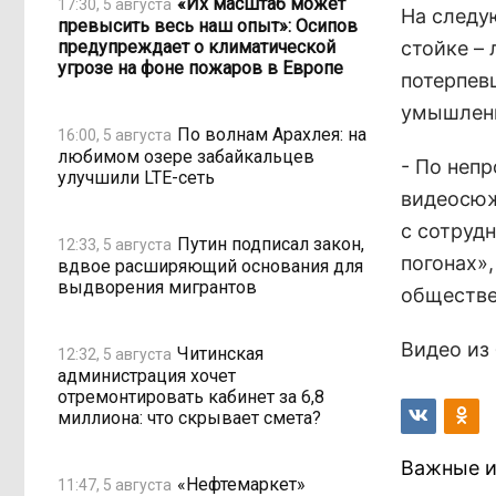
«Их масштаб может
17:30, 5 августа
На следу
превысить весь наш опыт»: Осипов
предупреждает о климатической
стойке –
угрозе на фоне пожаров в Европе
потерпевш
умышленно
По волнам Арахлея: на
16:00, 5 августа
любимом озере забайкальцев
- По неп
улучшили LTE-сеть
видеосюж
с сотруд
Путин подписал закон,
12:33, 5 августа
погонах»
вдвое расширяющий основания для
выдворения мигрантов
обществе
Видео из
Читинская
12:32, 5 августа
администрация хочет
отремонтировать кабинет за 6,8
миллиона: что скрывает смета?
Важные и
«Нефтемаркет»
11:47, 5 августа