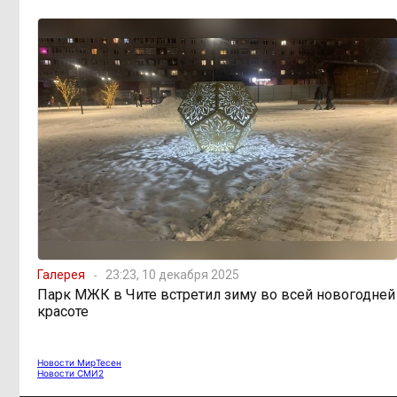
Как Китай покоряет
15:31, 4 августа
мир не электромобилями, а
стаканом чая
Галерея
23:23, 10 декабря 2025
Парк МЖК в Чите встретил зиму во всей новогодней
красоте
Новости МирТесен
Новости СМИ2