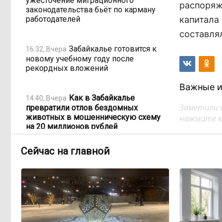
ужесточение миграционного
распоряж
законодательства бьёт по карману
работодателей
капитала 
составлял
Забайкалье готовится к
16:32, Вчера
новому учебному году после
рекордных вложений
Важные и
Как в Забайкалье
14:40, Вчера
Заметили 
превратили отлов бездомных
животных в мошенническую схему
нажмите кл
на 20 миллионов рублей
Сейчас на главной
В Забайкалье продлили
14:01, Вчера
запрет купания на Арахлее и Кеноне
Вода за 68 миллионов:
13:15, Вчера
ТГК-14 заплатит государству за
пользование Кеноном и Ингодой