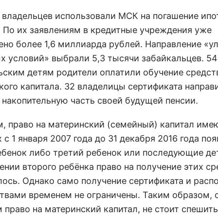
8 владельцев использовали МСК на погашение ипо
. По их заявлениям в кредитные учреждения уже
ено более 1,6 миллиарда рублей. Направление «у
 условий» выбрали 5,3 тысячи забайкальцев. 54
ьским детям родители оплатили обучение средс
кого капитала. 32 владелицы сертификата направ
а накопительную часть своей будущей пенсии.
, право на материнский (семейный) капитал име
 с 1 января 2007 года до 31 декабря 2016 года по
ебенок либо третий ребенок или последующие дет
ении второго ребёнка право на получение этих ср
ось. Однако само получение сертификата и расп
ствами временем не ограничены. Таким образом, 
право на материнский капитал, не стоит спешить 