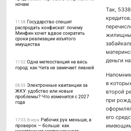
ночам
Так, 533
кредитов
Государство спешит
11:58
перечисл
распродать конфискат: почему
Минфин хочет вдвое сократить
жилищных
сроки реализации изъятого
забайкал
имущества
материнс
деньги н
Одна метеостанция на весь
11:02
город: как Чита не замечает ливней
Напомним
в которых
Электронные квитанции за
08:59
ЖКУ: удобство или новые
второй р
проблемы? Что изменится с 2027
при рожд
года
оформлял
его сред
Рабочих рук меньше, а
17:03, Вчера
имеющим 
проверок — больше: как