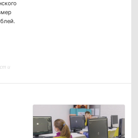
нского
змер
ублей.
ст и