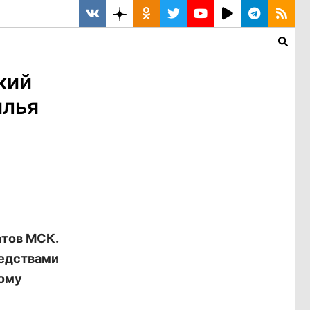
кий
илья
атов МСК.
редствами
кому