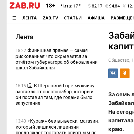
18+
Чита:
17 °
82.17
94.84
12.
ЛЕНТА
ZAB.TV
СТАТЬИ
АФИША
РАЗМЕЩЕ
Заба
Лента
капит
Финишная прямая — самая
18:22
рискованная: что скрывается за
Общество, 1
отчётом губернатора об обновлении
школ Забайкалья
В Шерловой Горе мужчину
15:15
заставляют снести забор, который
За семь 
он поставил там, где годами было
Забайкал
запустение
На сегод
капитала
«Кураж» без вывески: магазин,
13:43
который лишился лицензии,
краю.
продолжает торговать спиртным по