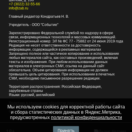
Шилова, д. 100
+7 (3022) 32-55-66
info@zab.ru
Главный редактор Кондратьев Н. В.
Учредитель - ООО "Событие"
Зарегистрировано Федеральной службой по надзору в сфере
связи, информационных технологий и массовых коммуникаций.
Регистрационный номер: ЭЛ № ФС 77 - 75882 от 24 июня 2019 года
Редакция не несет ответственности за достоверность
информации, содержащейся в рекламных материалах
Запрещено полное или частичное копирование и использование
любых материалов сайта, как составных произведений, включая
тексты и изображения. При любом использовании данных
материалов в электронных СМИ, ссылка на данный сайт
обязательна. Объем цитирования информации не должен
превышать цель цитирования. При использовании в печатных
СМИ, необходимо письменное разрешение редакции.
Территория распространения: Российская Федерация,
зарубежные страны
Языки: русский, английский
Политика в отношении обработки персональных данных
Мы используем cookies для корректной работы сайта
© 2007 - 2026
Портал Читы и Забайкальского края
и сбора статистических данных в Яндекс.Метрика,
предусмотренных
политикой конфиденциальности
Принять
18+