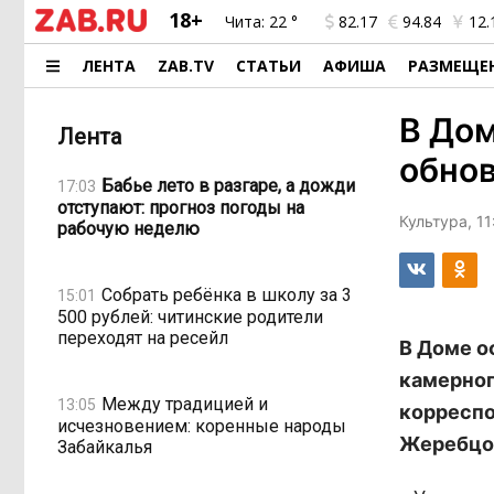
18+
Чита:
22 °
82.17
94.84
12.
ЛЕНТА
ZAB.TV
СТАТЬИ
АФИША
РАЗМЕЩЕ
В Дом
Лента
обно
Бабье лето в разгаре, а дожди
17:03
отступают: прогноз погоды на
Культура, 11
рабочую неделю
Собрать ребёнка в школу за 3
15:01
500 рублей: читинские родители
переходят на ресейл
В Доме о
камерног
Между традицией и
13:05
корреспо
исчезновением: коренные народы
Жеребцо
Забайкалья