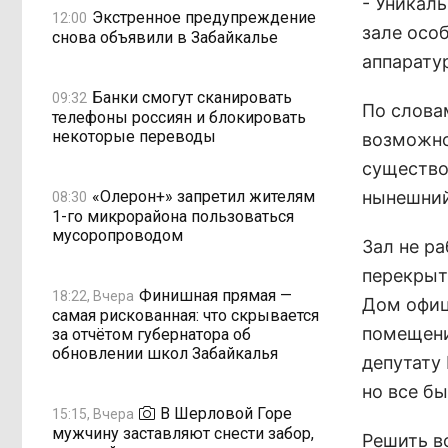
- Уникаль
Экстренное предупреждение
12:00
зале осо
снова объявили в Забайкалье
аппарату
Банки смогут сканировать
09:32
По слова
телефоны россиян и блокировать
некоторые переводы
возможно
существов
«Олерон+» запретил жителям
нынешний
08:30
1-го микрорайона пользоваться
мусоропроводом
Зал не ра
перекрыт
Финишная прямая —
18:22, Вчера
Дом офиц
самая рискованная: что скрывается
помещени
за отчётом губернатора об
обновлении школ Забайкалья
депутату
но все б
В Шерловой Горе
15:15, Вчера
мужчину заставляют снести забор,
Решить в