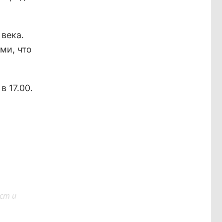
века.
ми, что
 17.00.
ст и