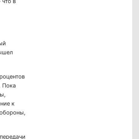
 что в
ый
вышел
процентов
. Пока
ы,
ние к
нобороны,
 передачи