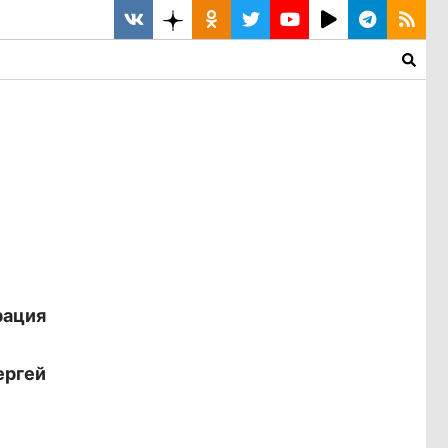
рация
ергей