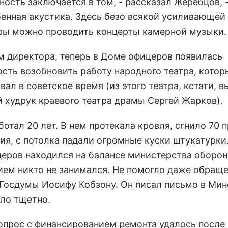
ность заключается в том, - рассказал Жеребцов, -
бенная акустика. Здесь безо всякой усиливающей
ры можно проводить концерты камерной музыки.
м директора, теперь в Доме офицеров появилась
сть возобновить работу народного театра, котор
ал в советское время (из этого театра, кстати, 
 худрук краевого театра драмы Сергей Жарков).
ботал 20 лет. В нем протекала кровля, сгнило 70 
ия, с потолка падали огромные куски штукатурки
еров находился на балансе министерства оборон
ем никто не занимался. Не помогло даже обраще
 Госдумы Иосифу Кобзону. Он писал письмо в Ми
ыло тщетно.
опрос с финансированием ремонта удалось после