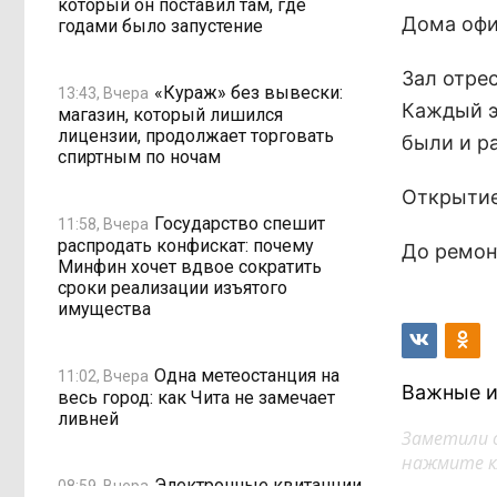
который он поставил там, где
Дома офи
годами было запустение
Зал отре
«Кураж» без вывески:
13:43, Вчера
Каждый э
магазин, который лишился
лицензии, продолжает торговать
были и ра
спиртным по ночам
Открытие 
Государство спешит
11:58, Вчера
распродать конфискат: почему
До ремон
Минфин хочет вдвое сократить
сроки реализации изъятого
имущества
Одна метеостанция на
11:02, Вчера
Важные и
весь город: как Чита не замечает
ливней
Заметили 
нажмите кл
Электронные квитанции
08:59, Вчера