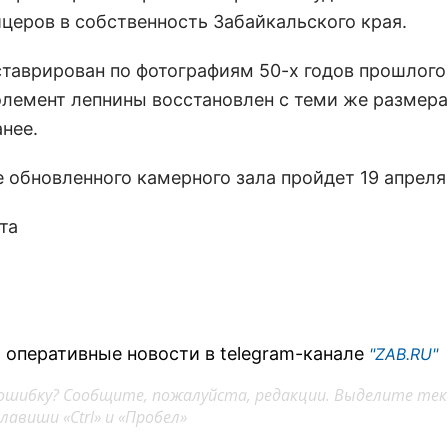
церов в собственность Забайкальского края.
ставрирован по фотографиям 50-х годов прошлого 
лемент лепнины восстановлен с теми же размера
нее.
обновленного камерного зала пройдет 19 апреля в
та
 оперативные новости в telegram-канале
"ZAB.RU"
ошибку? Сообщите, пожалуйста, редакции. Выделите тек
авиши «Ctrl» и «Пробел»