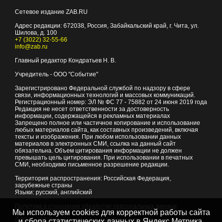
Сетевое издание ZAB.RU
Адрес редакции:
672038
, Россия, Забайкальский край, г.
Чита
,
ул.
Шилова, д. 100
+7 (3022) 32-55-66
info@zab.ru
Главный редактор Кондратьев Н. В.
Учредитель - ООО "Событие"
Зарегистрировано Федеральной службой по надзору в сфере
связи, информационных технологий и массовых коммуникаций.
Регистрационный номер: ЭЛ № ФС 77 - 75882 от 24 июня 2019 года
Редакция не несет ответственности за достоверность
информации, содержащейся в рекламных материалах
Запрещено полное или частичное копирование и использование
любых материалов сайта, как составных произведений, включая
тексты и изображения. При любом использовании данных
материалов в электронных СМИ, ссылка на данный сайт
обязательна. Объем цитирования информации не должен
превышать цель цитирования. При использовании в печатных
СМИ, необходимо письменное разрешение редакции.
Территория распространения: Российская Федерация,
зарубежные страны
Языки: русский, английский
Политика в отношении обработки персональных данных
Мы используем cookies для корректной работы сайта
© 2007 - 2026
Портал Читы и Забайкальского края
и сбора статистических данных в Яндекс.Метрика,