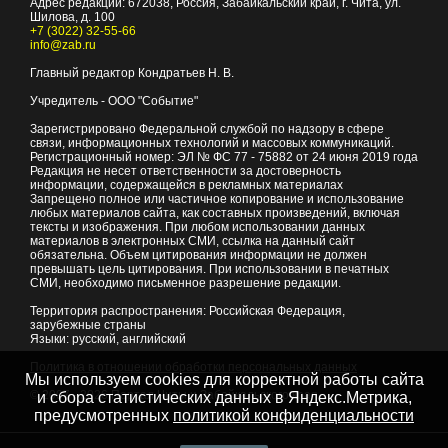
Адрес редакции:
672038
, Россия, Забайкальский край, г.
Чита
,
ул.
Шилова, д. 100
+7 (3022) 32-55-66
info@zab.ru
Главный редактор Кондратьев Н. В.
Учредитель - ООО "Событие"
Зарегистрировано Федеральной службой по надзору в сфере
связи, информационных технологий и массовых коммуникаций.
Регистрационный номер: ЭЛ № ФС 77 - 75882 от 24 июня 2019 года
Редакция не несет ответственности за достоверность
информации, содержащейся в рекламных материалах
Запрещено полное или частичное копирование и использование
любых материалов сайта, как составных произведений, включая
тексты и изображения. При любом использовании данных
материалов в электронных СМИ, ссылка на данный сайт
обязательна. Объем цитирования информации не должен
превышать цель цитирования. При использовании в печатных
СМИ, необходимо письменное разрешение редакции.
Территория распространения: Российская Федерация,
зарубежные страны
Языки: русский, английский
Политика в отношении обработки персональных данных
Мы используем cookies для корректной работы сайта
© 2007 - 2026
Портал Читы и Забайкальского края
и сбора статистических данных в Яндекс.Метрика,
предусмотренных
политикой конфиденциальности