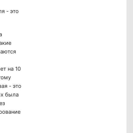
я - это
а
акие
ваются
ет на 10
тому
ая - это
их была
ез
рование