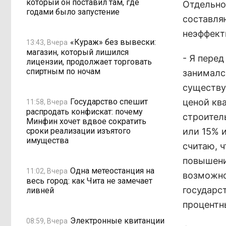
который он поставил там, где
Отдельно 
годами было запустение
составля
неэффект
«Кураж» без вывески:
13:43, Вчера
магазин, который лишился
- Я перед
лицензии, продолжает торговать
спиртным по ночам
занималс
существу
Государство спешит
ценой ква
11:58, Вчера
распродать конфискат: почему
строител
Минфин хочет вдвое сократить
сроки реализации изъятого
или 15% 
имущества
считаю, ч
повышени
Одна метеостанция на
11:02, Вчера
возможно
весь город: как Чита не замечает
государс
ливней
процентн
Электронные квитанции
08:59, Вчера