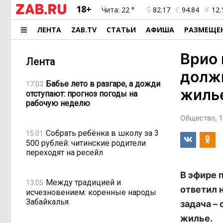
18+
Чита:
22 °
82.17
94.84
12.
ЛЕНТА
ZAB.TV
СТАТЬИ
АФИША
РАЗМЕЩЕ
Врио 
Лента
долж
Бабье лето в разгаре, а дожди
17:03
жиль
отступают: прогноз погоды на
рабочую неделю
Общество, 1
Собрать ребёнка в школу за 3
15:01
500 рублей: читинские родители
переходят на ресейл
В эфире 
Между традицией и
13:05
ответил н
исчезновением: коренные народы
Забайкалья
задача –
жилье.