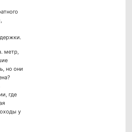
ратного
,
здержки.
. метр,
шие
ь, но они
ена?
в
ии, где
ая
доходы у