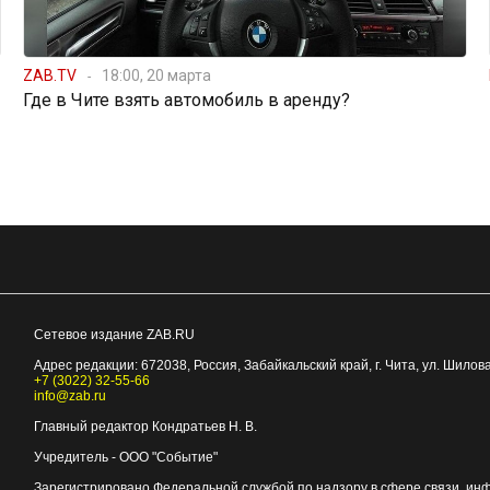
ZAB.TV
18:00, 20 марта
Где в Чите взять автомобиль в аренду?
Сетевое издание ZAB.RU
Адрес редакции:
672038
, Россия, Забайкальский край, г.
Чита
,
ул. Шилова
+7 (3022) 32-55-66
info@zab.ru
Главный редактор Кондратьев Н. В.
Учредитель - ООО "Событие"
Зарегистрировано Федеральной службой по надзору в сфере связи, ин