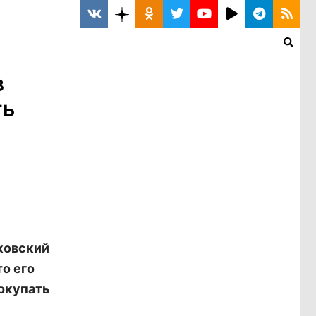
в
ть
ковский
то его
покупать