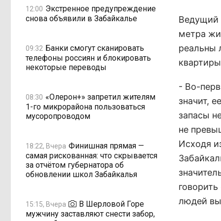
Экстренное предупреждение
12:00
снова объявили в Забайкалье
Ведущий 
метра жи
реальны 
Банки смогут сканировать
09:32
телефоны россиян и блокировать
квартиры
некоторые переводы
- Во-перв
«Олерон+» запретил жителям
08:30
значит, е
1-го микрорайона пользоваться
запасы не
мусоропроводом
не превы
Исходя из
Финишная прямая —
18:22, Вчера
самая рискованная: что скрывается
Забайкаль
за отчётом губернатора об
значител
обновлении школ Забайкалья
говорить 
людей вы
В Шерловой Горе
15:15, Вчера
мужчину заставляют снести забор,