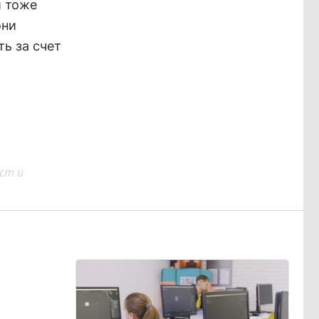
и тоже
они
ть за счет
ст и