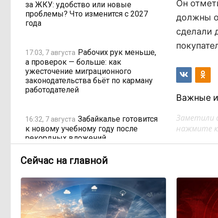
Он отмет
за ЖКУ: удобство или новые
проблемы? Что изменится с 2027
должны о
года
сделали д
покупате
Рабочих рук меньше,
17:03, 7 августа
а проверок — больше: как
ужесточение миграционного
законодательства бьёт по карману
работодателей
Важные и
Заметили 
Забайкалье готовится
16:32, 7 августа
нажмите кл
к новому учебному году после
рекордных вложений
Сейчас на главной
Как в Забайкалье
14:40, 7 августа
превратили отлов бездомных
животных в мошенническую схему
на 20 миллионов рублей