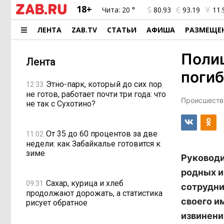
18+
Чита:
20 °
80.93
93.19
11.
ЛЕНТА
ZAB.TV
СТАТЬИ
АФИША
РАЗМЕЩЕ
Полиц
Лента
погиб
Этно-парк, который до сих пор
12:33
не готов, работает почти три года: что
Происшестви
не так с Сухотино?
От 35 до 60 процентов за две
11:02
недели: как Забайкалье готовится к
зиме
Руководи
родных и
Сахар, курица и хлеб
09:31
сотрудни
продолжают дорожать, а статистика
своего и
рисует обратное
извинени