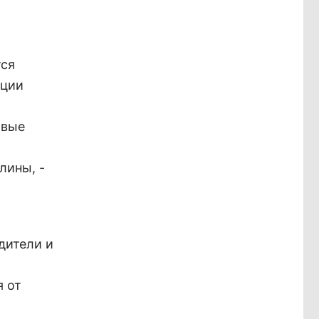
тся
ации
овые
лины, -
дители и
я от