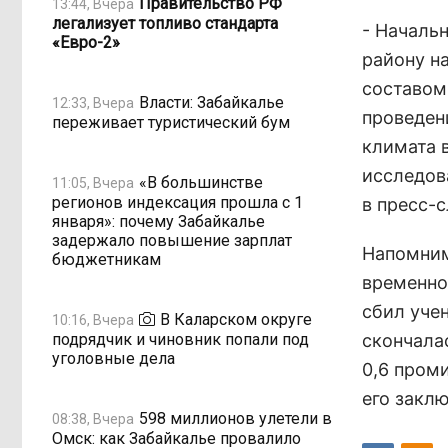
Правительство РФ
13:44, Вчера
легализует топливо стандарта
- Началь
«Евро-2»
району н
составом
Власти: Забайкалье
12:33, Вчера
проведен
переживает туристический бум
климата 
исследов
«В большинстве
11:05, Вчера
регионов индексация прошла с 1
в пресс-
января»: почему Забайкалье
задержало повышение зарплат
Напомним
бюджетникам
временно
сбил уче
В Каларском округе
10:16, Вчера
подрядчик и чиновник попали под
скончала
уголовные дела
0,6 пром
его закл
598 миллионов улетели в
08:38, Вчера
Омск: как Забайкалье провалило