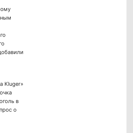
кому
чным
го
го
 добавили
a Kluger»
вочка
оголь в
прос о