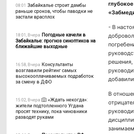
глубокое
Забайкалье строит дамбы
08:01
раньше сроков, чтобы паводки не
«Забмеди
застали врасплох
- В наст
Погодные качели в
18:01, Вчера
добровол
Забайкалье: прогноз синоптиков на
погребен
ближайшие выходные
руководс
решения,
Консультанты
16:58, Вчера
руководи
возглавили рейтинг самых
высокооплачиваемых подработок
добавили
за смену в ДФО
В отноше
«Ждать некогда»:
15:02, Вчера
отрицате
жители подтопленного Угдана
руководи
просят технику, пока чиновники
разводят руками
дисципли
занимаем