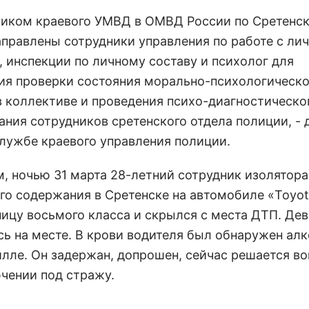
ником краевого УМВД в ОМВД России по Сретенс
аправлены сотрудники управления по работе с ли
, инспекции по личному составу и психолог для
ия проверки состояния морально-психологическо
в коллективе и проведения психо-диагностическо
ания сотрудников сретенского отдела полиции, -
службе краевого управления полиции.
, ночью 31 марта 28-летний сотрудник изолятора
го содержания в Сретенске на автомобиле «Toyot
ницу восьмого класса и скрылся с места ДТП. Де
сь на месте. В крови водителя был обнаружен алк
илле. Он задержан, допрошен, сейчас решается во
ючении под стражу.