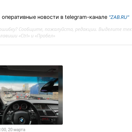
 оперативные новости в telegram-канале
"ZAB.RU"
ошибку? Сообщите, пожалуйста, редакции. Выделите тек
авиши «Ctrl» и «Пробел»
:00, 20 марта