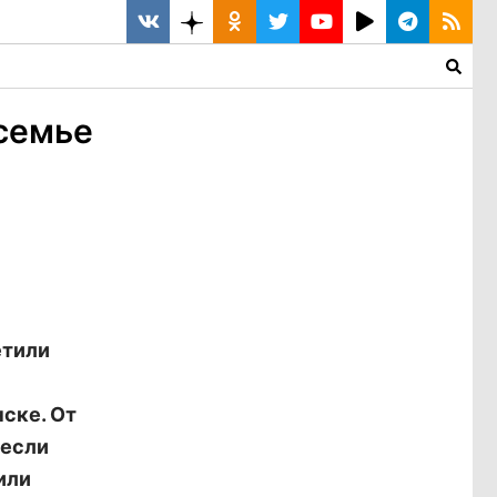
семье
етили
ске. От
несли
или