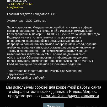
Шилова, д. 100
+7 (3022) 32-55-66
info@zab.ru
Главный редактор Кондратьев Н. В.
Учредитель - ООО "Событие"
Зарегистрировано Федеральной службой по надзору в сфере
связи, информационных технологий и массовых коммуникаций.
Регистрационный номер: ЭЛ № ФС 77 - 75882 от 24 июня 2019 года
Редакция не несет ответственности за достоверность
информации, содержащейся в рекламных материалах
Запрещено полное или частичное копирование и использование
любых материалов сайта, как составных произведений, включая
тексты и изображения. При любом использовании данных
материалов в электронных СМИ, ссылка на данный сайт
обязательна. Объем цитирования информации не должен
превышать цель цитирования. При использовании в печатных
СМИ, необходимо письменное разрешение редакции.
Территория распространения: Российская Федерация,
зарубежные страны
Языки: русский, английский
Политика в отношении обработки персональных данных
Мы используем cookies для корректной работы сайта
© 2007 - 2026
Портал Читы и Забайкальского края
и сбора статистических данных в Яндекс.Метрика,
предусмотренных
политикой конфиденциальности
Принять