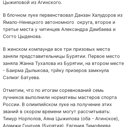
Цыжиповой из Агинского.
В блочном луке первенствовал Данзан Халудоров из
Ямало-Ненецкого автономного округа, второе и
третье места у читинцев Александра Дамбаева и
Согто Цыденова.
В женском компаунде все три призовых места
заняли представительницы Бурятии. Первое место
заняла Жанна Тухалова из Бурятии, на втором месте
- Баирма Дылыкова, трйку призеров замкнула
Сэлмэг Батуева.
Отметим, что по итогам соревнований семь
лучников выполнили нормативы мастеров спорта
России. В олимпийском луке на получение этих
званий в скором времени могут рассчитывать:
Тимур Норполов, Аяна Цыжипова (оба - Агинское),
Аламжи Гундуев (Бурятия), Евгения Тимофеева