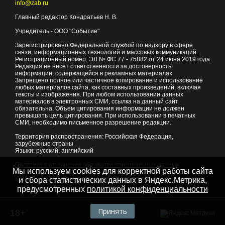
info@zab.ru
Главный редактор Кондратьев Н. В.
Учредитель - ООО "Событие"
Зарегистрировано Федеральной службой по надзору в сфере
связи, информационных технологий и массовых коммуникаций.
Регистрационный номер: ЭЛ № ФС 77 - 75882 от 24 июня 2019 года
Редакция не несет ответственности за достоверность
информации, содержащейся в рекламных материалах
Запрещено полное или частичное копирование и использование
любых материалов сайта, как составных произведений, включая
тексты и изображения. При любом использовании данных
материалов в электронных СМИ, ссылка на данный сайт
обязательна. Объем цитирования информации не должен
превышать цель цитирования. При использовании в печатных
СМИ, необходимо письменное разрешение редакции.
Территория распространения: Российская Федерация,
зарубежные страны
Языки: русский, английский
Политика в отношении обработки персональных данных
Мы используем cookies для корректной работы сайта
© 2007 - 2026
Портал Читы и Забайкальского края
и сбора статистических данных в Яндекс.Метрика,
предусмотренных
политикой конфиденциальности
Принять
18+