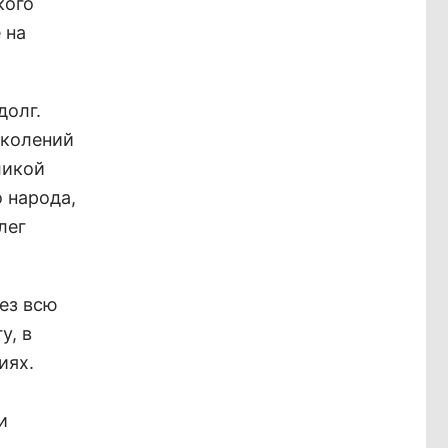
кого
 на
долг.
околений
ликой
 народа,
лег
ез всю
у, в
иях.
и