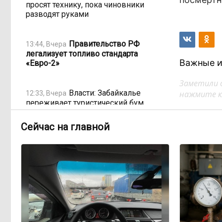
просят технику, пока чиновники
разводят руками
Правительство РФ
13:44, Вчера
легализует топливо стандарта
Важные и
«Евро-2»
Заметили 
Власти: Забайкалье
нажмите кл
12:33, Вчера
переживает туристический бум
Сейчас на главной
«В большинстве
11:05, Вчера
регионов индексация прошла с 1
января»: почему Забайкалье
задержало повышение зарплат
бюджетникам
В Каларском округе
10:16, Вчера
подрядчик и чиновник попали под
уголовные дела