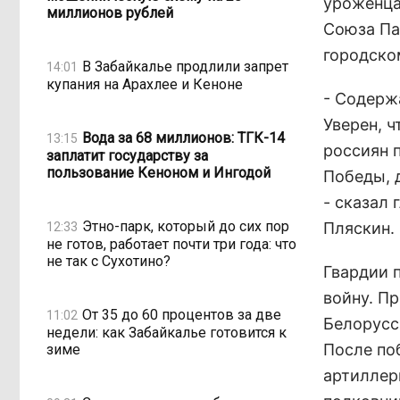
уроженца
миллионов рублей
Союза Па
городско
В Забайкалье продлили запрет
14:01
купания на Арахлее и Кеноне
- Содерж
Уверен, 
Вода за 68 миллионов: ТГК-14
13:15
россиян 
заплатит государству за
пользование Кеноном и Ингодой
Победы, 
- сказал
Этно-парк, который до сих пор
Пляскин.
12:33
не готов, работает почти три года: что
не так с Сухотино?
Гвардии 
войну. Пр
От 35 до 60 процентов за две
11:02
Белорусс
недели: как Забайкалье готовится к
После по
зиме
артиллер