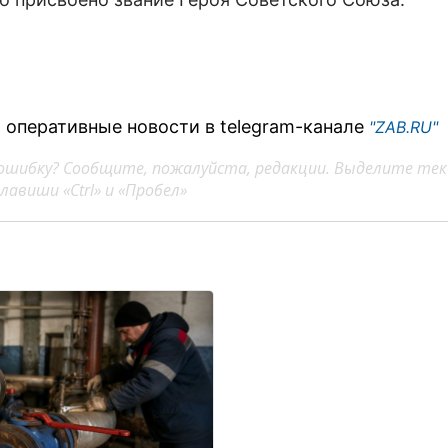
 оперативные новости в telegram-канале
"ZAB.RU"
ошибку? Сообщите, пожалуйста, редакции. Выделите тек
авиши «Ctrl» и «Пробел»