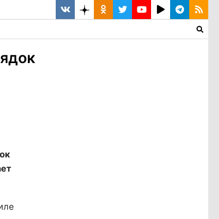
рядок
док
ает
иле