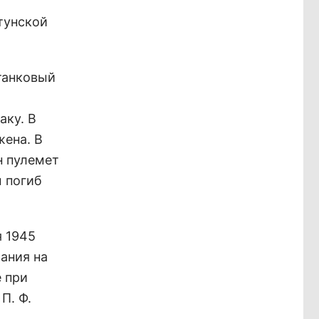
тунской
отанковый
аку. В
ена. В
н пулемет
м погиб
я 1945
ания на
 при
П. Ф.