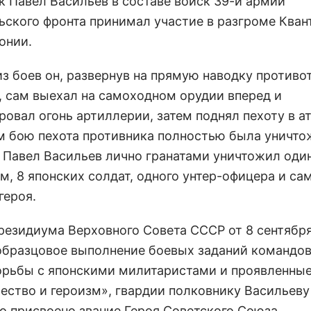
к Павел Васильев в составе войск 39-й армии
ьского фронта принимал участие в разгроме Кван
онии.
из боев он, развернув на прямую наводку против
, сам выехал на самоходном орудии вперед и
овал огонь артиллерии, затем поднял пехоту в ат
 бою пехота противника полностью была уничтож
 Павел Васильев лично гранатами уничтожил оди
м, 8 японских солдат, одного унтер-офицера и са
героя.
резидиума Верховного Совета СССР от 8 сентябр
 образцовое выполнение боевых заданий командов
орьбы с японскими милитаристами и проявленные
ество и героизм», гвардии полковнику Васильеву 
о присвоено звание Героя Советского Союза.