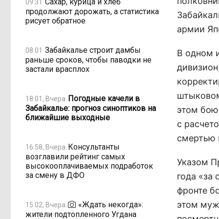
полковни
Сахар, курица и хлеб
09:31
продолжают дорожать, а статистика
Забайкал
рисует обратное
армии Яп
Забайкалье строит дамбы
08:01
В одном 
раньше сроков, чтобы паводки не
дивизион
застали врасплох
корректир
штыковом
Погодные качели в
18:01, Вчера
Забайкалье: прогноз синоптиков на
этом бою
ближайшие выходные
с расчето
смертью 
Консультанты
16:58, Вчера
возглавили рейтинг самых
Указом П
высокооплачиваемых подработок
за смену в ДФО
года «за
фронте б
этом муж
«Ждать некогда»:
15:02, Вчера
жители подтопленного Угдана
посмертн