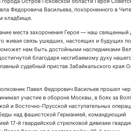
 города Остров Псковской области Героя Советс
вла Федоровича Васильева, похороненного в Чите
м кладбище.
ание места захоронения Героя — наш священный 
что живая связь ушедших, настоящих и будущих п
поможет нам быть достойными наследниками Ве
достигнутой благодаря несгибаемому духу нашего
 главный судебный пристав Забайкальского края О
полковник Павел Федорович Васильев прошел чер
инимал участие в обороне Москвы, в боях за Волг
кой и Восточно-Прусской наступательных операц
беды над фашистской Германией, командующий
ией 17-й гвардейской стрелковой дивизии гварди