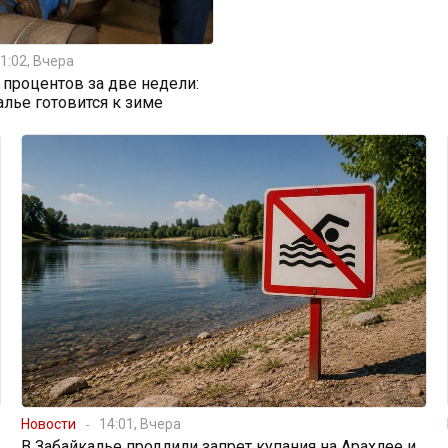
1:02, Вчера
0 процентов за две недели:
алье готовится к зиме
Новости
14:01, Вчера
В Забайкалье продлили запрет купания на Арахлее и