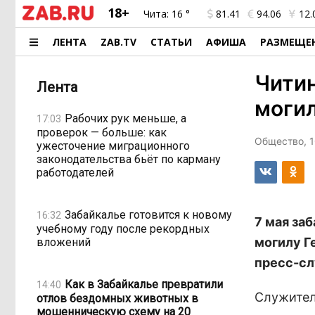
18+
Чита:
16 °
81.41
94.06
12.
ЛЕНТА
ZAB.TV
СТАТЬИ
АФИША
РАЗМЕЩЕ
Читин
Лента
могил
Рабочих рук меньше, а
17:03
проверок — больше: как
Общество, 1
ужесточение миграционного
законодательства бьёт по карману
работодателей
Забайкалье готовится к новому
16:32
7 мая за
учебному году после рекордных
могилу Г
вложений
пресс-сл
Как в Забайкалье превратили
14:40
Служител
отлов бездомных животных в
мошенническую схему на 20