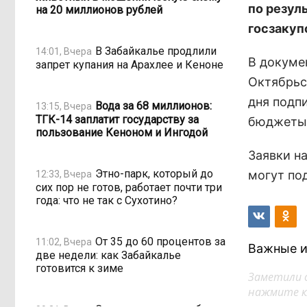
по резул
на 20 миллионов рублей
госзакуп
В Забайкалье продлили
14:01, Вчера
В докуме
запрет купания на Арахлее и Кеноне
Октябрьс
дня подп
Вода за 68 миллионов:
13:15, Вчера
ТГК-14 заплатит государству за
бюджеты 
пользование Кеноном и Ингодой
Заявки н
Этно-парк, который до
могут под
12:33, Вчера
сих пор не готов, работает почти три
года: что не так с Сухотино?
От 35 до 60 процентов за
11:02, Вчера
Важные и
две недели: как Забайкалье
готовится к зиме
Заметили 
нажмите кл