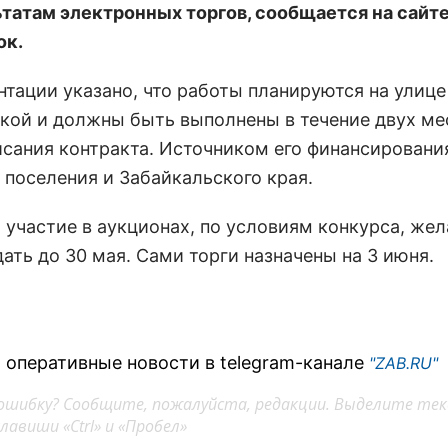
ьтатам электронных торгов, сообщается на сайт
ок.
нтации указано, что работы планируются на улице
кой и должны быть выполнены в течение двух ме
исания контракта. Источником его финансировани
поселения и Забайкальского края.
а участие в аукционах, по условиям конкурса, ж
ать до 30 мая. Сами торги назначены на 3 июня.
 оперативные новости в telegram-канале
"ZAB.RU"
ошибку? Сообщите, пожалуйста, редакции. Выделите тек
авиши «Ctrl» и «Пробел»