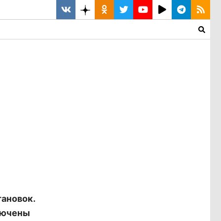
тановок.
лючены