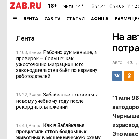
18+
Чита:
14 °
81.41
94.06
12.
ЛЕНТА
ZAB.TV
СТАТЬИ
АФИША
РАЗМЕЩЕ
На ав
Лента
потра
Рабочих рук меньше, а
17:03, Вчера
проверок — больше: как
Авто, 14:01,
ужесточение миграционного
законодательства бьёт по карману
работодателей
Забайкалье готовится к
16:32, Вчера
11 млн 9
новому учебному году после
автодоро
рекордных вложений
Чернышев
израсход
Как в Забайкалье
14:40, Вчера
превратили отлов бездомных
Это макс
животных в мошенническую схему