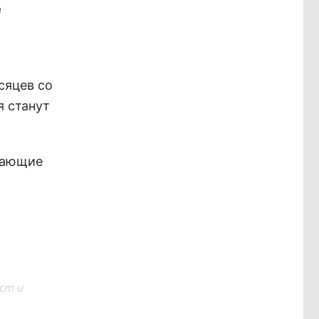
е
сяцев со
я станут
елающие
ст и