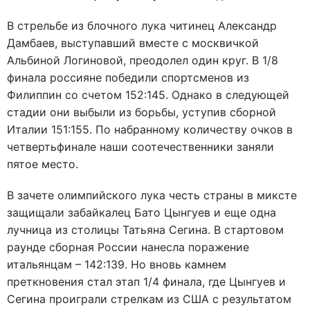
В стрельбе из блочного лука читинец Александр
Дамбаев, выступавший вместе с москвичкой
Альбиной Логиновой, преодолел один круг. В 1/8
финала россияне победили спортсменов из
Филиппин со счетом 152:145. Однако в следующей
стадии они выбыли из борьбы, уступив сборной
Италии 151:155. По набранному количеству очков в
четвертьфинале наши соотечественники заняли
пятое место.
В зачете олимпийского лука честь страны в миксте
защищали забайкалец Бато Цынгуев и еще одна
лучница из столицы Татьяна Сегина. В стартовом
раунде сборная России нанесла поражение
итальянцам – 142:139. Но вновь камнем
преткновения стал этап 1/4 финала, где Цынгуев и
Сегина проиграли стрелкам из США с результатом