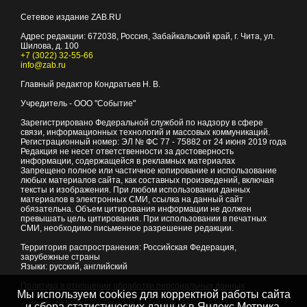
Сетевое издание ZAB.RU
Адрес редакции:
672038
, Россия, Забайкальский край, г.
Чита
,
ул.
Шилова, д. 100
+7 (3022) 32-55-66
info@zab.ru
Главный редактор Кондратьев Н. В.
Учредитель - ООО "Событие"
Зарегистрировано Федеральной службой по надзору в сфере
связи, информационных технологий и массовых коммуникаций.
Регистрационный номер: ЭЛ № ФС 77 - 75882 от 24 июня 2019 года
Редакция не несет ответственности за достоверность
информации, содержащейся в рекламных материалах
Запрещено полное или частичное копирование и использование
любых материалов сайта, как составных произведений, включая
тексты и изображения. При любом использовании данных
материалов в электронных СМИ, ссылка на данный сайт
обязательна. Объем цитирования информации не должен
превышать цель цитирования. При использовании в печатных
СМИ, необходимо письменное разрешение редакции.
Территория распространения: Российская Федерация,
зарубежные страны
Языки: русский, английский
Политика в отношении обработки персональных данных
Мы используем cookies для корректной работы сайта
© 2007 - 2026
Портал Читы и Забайкальского края
и сбора статистических данных в Яндекс.Метрика,