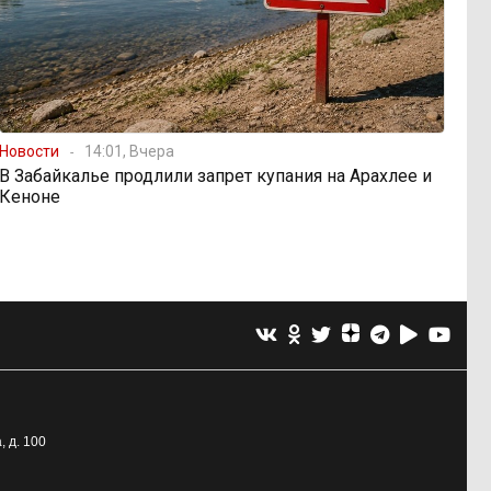
Новости
14:01, Вчера
В Забайкалье продлили запрет купания на Арахлее и
Кеноне
, д. 100