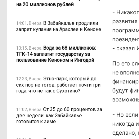
на 20 миллионов рублей
- Никако
развития
В Забайкалье продлили
14:01, Вчера
запрет купания на Арахлее и Кеноне
программ
президент
Вода за 68 миллионов:
- сказал 
13:15, Вчера
ТГК-14 заплатит государству за
пользование Кеноном и Ингодой
По его сл
не вполн
Этно-парк, который до
12:33, Вчера
финансиро
сих пор не готов, работает почти три
будут фин
года: что не так с Сухотино?
возможн
От 35 до 60 процентов за
11:02, Вчера
- Но есл
две недели: как Забайкалье
готовится к зиме
никогда и
сделано, 