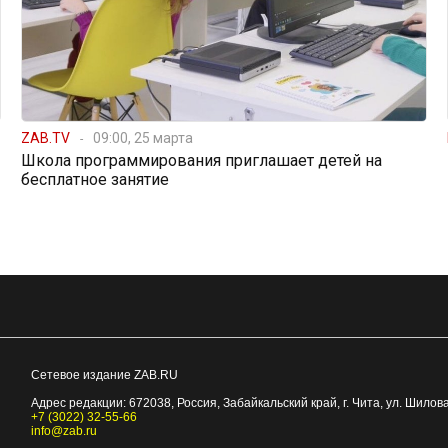
ZAB.TV
09:00, 25 марта
Школа программирования приглашает детей на
бесплатное занятие
Сетевое издание ZAB.RU
Адрес редакции:
672038
, Россия, Забайкальский край, г.
Чита
,
ул. Шилова
+7 (3022) 32-55-66
info@zab.ru