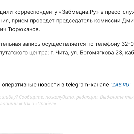
щили корреспонденту «Забмедиа.Ру» в пресс-слу
ния, прием проведет председатель комиссии Дм
ич Тюрюханов.
тельная запись осуществляется по телефону 32-0
утатского центра: г. Чита, ул. Богомягкова 23, каб
 оперативные новости в telegram-канале
"ZAB.RU"
ошибку? Сообщите, пожалуйста, редакции. Выделите тек
авиши «Ctrl» и «Пробел»