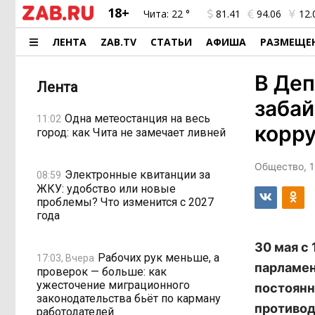
18+
Чита:
22 °
81.41
94.06
12.
ЛЕНТА
ZAB.TV
СТАТЬИ
АФИША
РАЗМЕЩЕ
В Деп
Лента
заба
Одна метеостанция на весь
11:02
корр
город: как Чита не замечает ливней
Общество, 1
Электронные квитанции за
08:59
ЖКУ: удобство или новые
проблемы? Что изменится с 2027
года
30 мая с
Рабочих рук меньше, а
17:03, Вчера
парламен
проверок — больше: как
ужесточение миграционного
постоянн
законодательства бьёт по карману
противод
работодателей