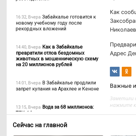
Как сооб
Забайкалье готовится к
16:32, Вчера
Заксобра
новому учебному году после
рекордных вложений
Николаев
Предвари
Как в Забайкалье
14:40, Вчера
превратили отлов бездомных
Адрес Деп
животных в мошенническую схему
на 20 миллионов рублей
В Забайкалье продлили
14:01, Вчера
Важные и
запрет купания на Арахлее и Кеноне
Заметили 
нажмите кл
Вода за 68 миллионов:
13:15, Вчера
ТГК-14 заплатит государству за
пользование Кеноном и Ингодой
Сейчас на главной