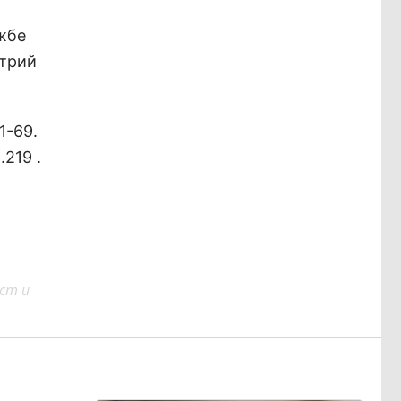
жбе
итрий
1-69.
.219 .
ст и