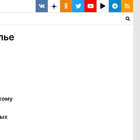
лье
кому
рых