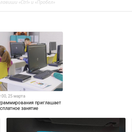
авиши «Ctrl» и «Пробел»
:00, 25 марта
граммирования приглашает
есплатное занятие