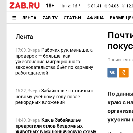
18+
Чита:
16 °
81.41
94.06
12.
ЛЕНТА
ZAB.TV
СТАТЬИ
АФИША
РАЗМЕЩЕ
Почти
Лента
поку
Рабочих рук меньше, а
17:03, Вчера
проверок — больше: как
Происшестви
ужесточение миграционного
законодательства бьёт по карману
работодателей
Забайкалье готовится к
16:32, Вчера
По данны
новому учебному году после
краю с н
рекордных вложений
организа
укусили 
Как в Забайкалье
14:40, Вчера
превратили отлов бездомных
животных в мошенническую схему