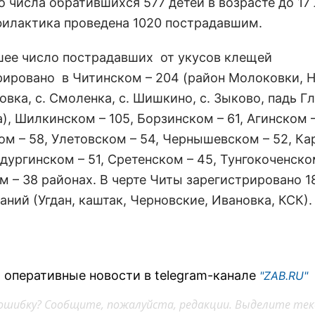
 числа обратившихся 577 детей в возрасте до 17
илактика проведена 1020 пострадавшим.
ее число пострадавших от укусов клещей
рировано в Читинском – 204 (район Молоковки, 
овка, с. Смоленка, с. Шишкино, с. Зыково, падь Г
), Шилкинском – 105, Борзинском – 61, Агинском –
ом – 58, Улетовском – 54, Чернышевском – 52, К
ьдургинском – 51, Сретенском – 45, Тунгокоченско
м – 38 районах. В черте Читы зарегистрировано 1
ний (Угдан, каштак, Черновские, Ивановка, КСК).
 оперативные новости в telegram-канале
"ZAB.RU"
ошибку? Сообщите, пожалуйста, редакции. Выделите тек