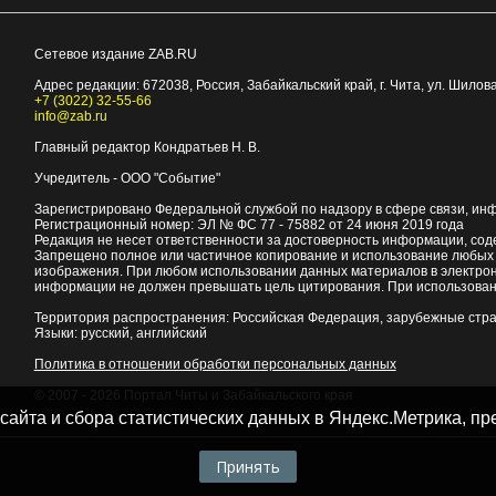
Сетевое издание ZAB.RU
Адрес редакции:
672038
, Россия, Забайкальский край, г.
Чита
,
ул. Шилова
+7 (3022) 32-55-66
info@zab.ru
Главный редактор Кондратьев Н. В.
Учредитель - ООО "Событие"
Зарегистрировано Федеральной службой по надзору в сфере связи, ин
Регистрационный номер: ЭЛ № ФС 77 - 75882 от 24 июня 2019 года
Редакция не несет ответственности за достоверность информации, со
Запрещено полное или частичное копирование и использование любых м
изображения. При любом использовании данных материалов в электро
информации не должен превышать цель цитирования. При использован
Территория распространения: Российская Федерация, зарубежные стр
Языки: русский, английский
Политика в отношении обработки персональных данных
© 2007 - 2026
Портал Читы и Забайкальского края
 сайта и сбора статистических данных в Яндекс.Метрика, 
Принять