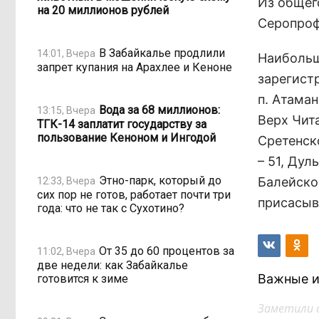
Из общего
на 20 миллионов рублей
Серопроф
В Забайкалье продлили
14:01, Вчера
Наибольш
запрет купания на Арахлее и Кеноне
зарегист
п. Атаман
Вода за 68 миллионов:
13:15, Вчера
Верх Чита
ТГК-14 заплатит государству за
пользование Кеноном и Ингодой
Сретенск
– 51, Дул
Этно-парк, который до
Балейско
12:33, Вчера
сих пор не готов, работает почти три
присасыва
года: что не так с Сухотино?
От 35 до 60 процентов за
11:02, Вчера
две недели: как Забайкалье
Важные и
готовится к зиме
Заметили 