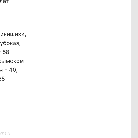
 лет
Никишихи,
лубокая,
 58,
арымском
м – 40,
85
ст и