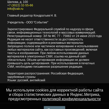
Шилова, д. 100
+7 (3022) 32-55-66
info@zab.ru
Главный редактор Кондратьев Н. В.
Учредитель - ООО "Событие"
Зарегистрировано Федеральной службой по надзору в сфере
связи, информационных технологий и массовых коммуникаций.
Регистрационный номер: ЭЛ № ФС 77 - 75882 от 24 июня 2019 года
Редакция не несет ответственности за достоверность
информации, содержащейся в рекламных материалах
Запрещено полное или частичное копирование и использование
любых материалов сайта, как составных произведений, включая
тексты и изображения. При любом использовании данных
материалов в электронных СМИ, ссылка на данный сайт
обязательна. Объем цитирования информации не должен
превышать цель цитирования. При использовании в печатных
СМИ, необходимо письменное разрешение редакции.
Территория распространения: Российская Федерация,
зарубежные страны
Языки: русский, английский
Политика в отношении обработки персональных данных
Мы используем cookies для корректной работы сайта
© 2007 - 2026
Портал Читы и Забайкальского края
и сбора статистических данных в Яндекс.Метрика,
предусмотренных
политикой конфиденциальности