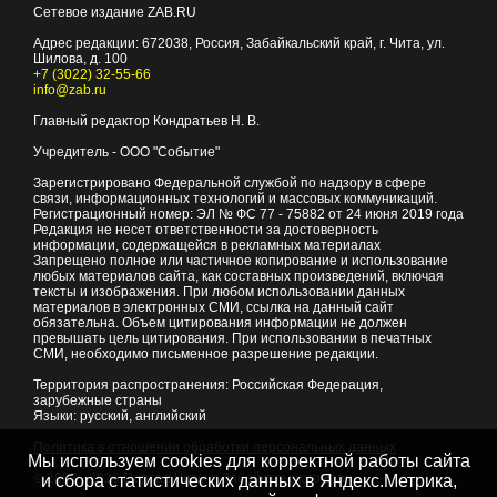
Сетевое издание ZAB.RU
Адрес редакции:
672038
, Россия, Забайкальский край, г.
Чита
,
ул.
Шилова, д. 100
+7 (3022) 32-55-66
info@zab.ru
Главный редактор Кондратьев Н. В.
Учредитель - ООО "Событие"
Зарегистрировано Федеральной службой по надзору в сфере
связи, информационных технологий и массовых коммуникаций.
Регистрационный номер: ЭЛ № ФС 77 - 75882 от 24 июня 2019 года
Редакция не несет ответственности за достоверность
информации, содержащейся в рекламных материалах
Запрещено полное или частичное копирование и использование
любых материалов сайта, как составных произведений, включая
тексты и изображения. При любом использовании данных
материалов в электронных СМИ, ссылка на данный сайт
обязательна. Объем цитирования информации не должен
превышать цель цитирования. При использовании в печатных
СМИ, необходимо письменное разрешение редакции.
Территория распространения: Российская Федерация,
зарубежные страны
Языки: русский, английский
Политика в отношении обработки персональных данных
Мы используем cookies для корректной работы сайта
© 2007 - 2026
Портал Читы и Забайкальского края
и сбора статистических данных в Яндекс.Метрика,