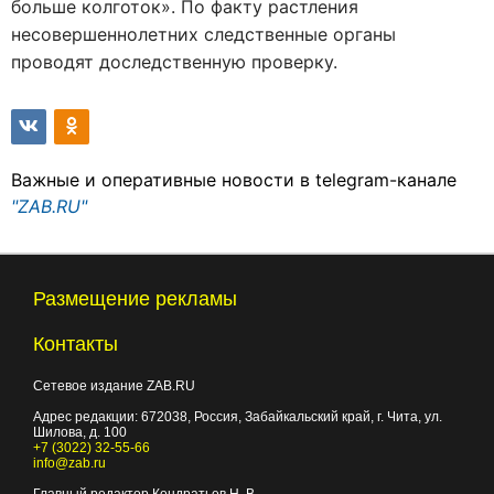
больше колготок». По факту растления
несовершеннолетних следственные органы
проводят доследственную проверку.
Важные и оперативные новости в telegram-канале
"ZAB.RU"
Размещение рекламы
Контакты
Сетевое издание ZAB.RU
Адрес редакции:
672038
, Россия, Забайкальский край, г.
Чита
,
ул.
Шилова, д. 100
+7 (3022) 32-55-66
info@zab.ru