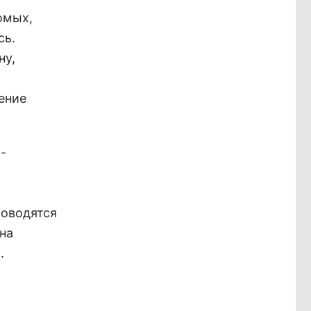
омых,
сь.
ну,
ение
-
роводятся
на
.