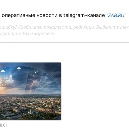
 оперативные новости в telegram-канале
"ZAB.RU"
ошибку? Сообщите, пожалуйста, редакции. Выделите тек
авиши «Ctrl» и «Пробел»
8:01