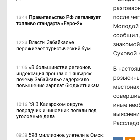
разговар
после чег
Правительство РФ легализует
13:44
топливо стандарта «Евро-2»
Молодой 
сообщил,
Власти: Забайкалье
12:33
знакомой
переживает туристический бум
Суховой н
«В большинстве регионов
11:05
В настоя
индексация прошла с 1 января»:
розыскны
почему Забайкалье задержало
повышение зарплат бюджетникам
местонах
совершив
В Каларском округе
иные нео
10:16
подрядчик и чиновник попали под
выяснени
уголовные дела
Расследо
598 миллионов улетели в Омск:
08:38