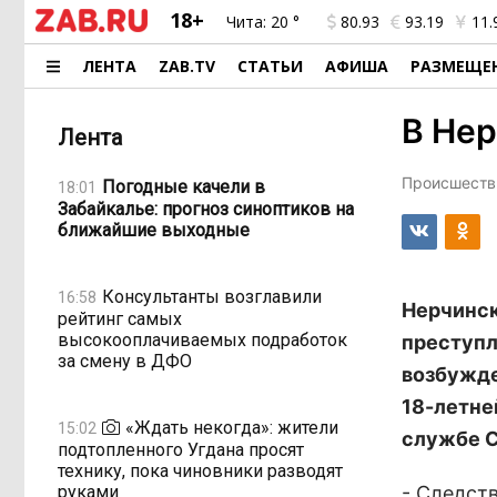
18+
Чита:
20 °
80.93
93.19
11.
ЛЕНТА
ZAB.TV
СТАТЬИ
АФИША
РАЗМЕЩЕ
В Нер
Лента
Происшестви
Погодные качели в
18:01
Забайкалье: прогноз синоптиков на
ближайшие выходные
Консультанты возглавили
16:58
Нерчинс
рейтинг самых
высокооплачиваемых подработок
преступл
за смену в ДФО
возбужде
18-летне
«Ждать некогда»: жители
15:02
службе С
подтопленного Угдана просят
технику, пока чиновники разводят
руками
- Следств