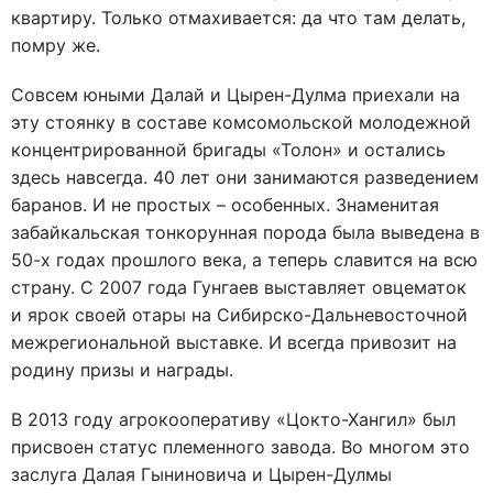
квартиру. Только отмахивается: да что там делать,
помру же.
Совсем юными Далай и Цырен-Дулма приехали на
эту стоянку в составе комсомольской молодежной
концентрированной бригады «Толон» и остались
здесь навсегда. 40 лет они занимаются разведением
баранов. И не простых – особенных. Знаменитая
забайкальская тонкорунная порода была выведена в
50-х годах прошлого века, а теперь славится на всю
страну. С 2007 года Гунгаев выставляет овцематок
и ярок своей отары на Сибирско-Дальневосточной
межрегиональной выставке. И всегда привозит на
родину призы и награды.
В 2013 году агрокооперативу «Цокто-Хангил» был
присвоен статус племенного завода. Во многом это
заслуга Далая Гыниновича и Цырен-Дулмы