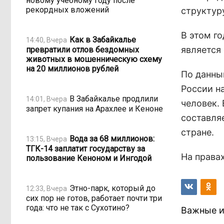
новому учебному году после
рекордных вложений
структур
В этом г
Как в Забайкалье
14:40, Вчера
является
превратили отлов бездомных
животных в мошенническую схему
на 20 миллионов рублей
По данны
России н
В Забайкалье продлили
14:01, Вчера
человек.
запрет купания на Арахлее и Кеноне
составля
стране.
Вода за 68 миллионов:
13:15, Вчера
ТГК-14 заплатит государству за
На права
пользование Кеноном и Ингодой
Этно-парк, который до
12:33, Вчера
сих пор не готов, работает почти три
года: что не так с Сухотино?
Важные и