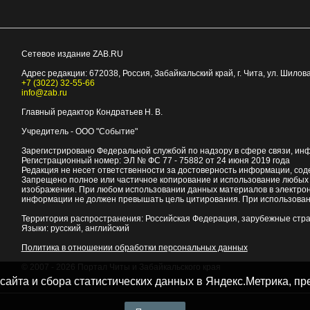
Сетевое издание ZAB.RU
Адрес редакции:
672038
, Россия, Забайкальский край, г.
Чита
,
ул. Шилова
+7 (3022) 32-55-66
info@zab.ru
Главный редактор Кондратьев Н. В.
Учредитель - ООО "Событие"
Зарегистрировано Федеральной службой по надзору в сфере связи, ин
Регистрационный номер: ЭЛ № ФС 77 - 75882 от 24 июня 2019 года
Редакция не несет ответственности за достоверность информации, со
Запрещено полное или частичное копирование и использование любых м
изображения. При любом использовании данных материалов в электро
информации не должен превышать цель цитирования. При использован
Территория распространения: Российская Федерация, зарубежные стр
Языки: русский, английский
Политика в отношении обработки персональных данных
© 2007 - 2026
Портал Читы и Забайкальского края
 сайта и сбора статистических данных в Яндекс.Метрика, 