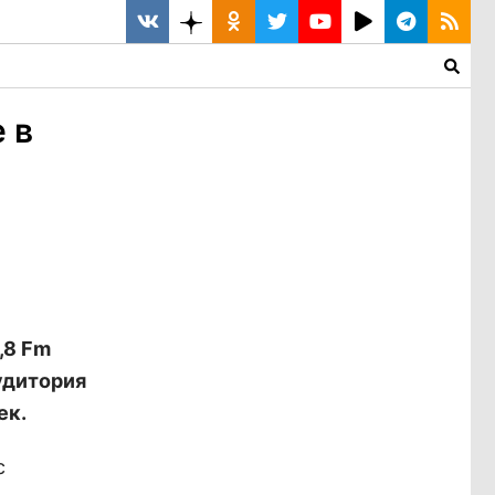
 в
,8 Fm
Аудитория
ек.
с