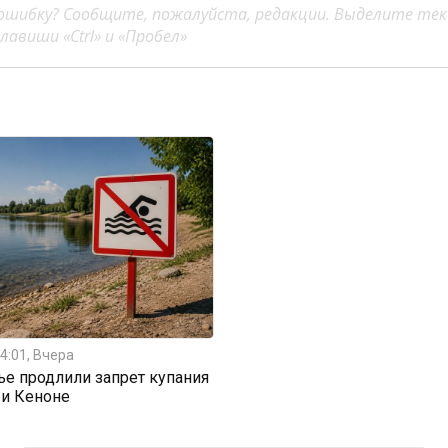
ошибку? Сообщите, пожалуйста, редакции. Выделите тек
авиши «Ctrl» и «Пробел»
4:01, Вчера
ье продлили запрет купания
 и Кеноне