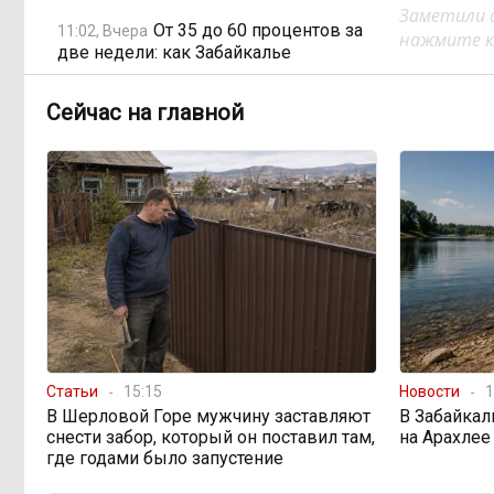
Заметили 
От 35 до 60 процентов за
11:02, Вчера
нажмите кл
две недели: как Забайкалье
готовится к зиме
Сейчас на главной
Сахар, курица и хлеб
09:31, Вчера
продолжают дорожать, а статистика
рисует обратное
Забайкалье строит
08:01, Вчера
дамбы раньше сроков, чтобы
паводки не застали врасплох
Погодные качели в
18:01, 6 августа
Забайкалье: прогноз синоптиков на
Статьи
15:15
Новости
1
ближайшие выходные
В Шерловой Горе мужчину заставляют
В Забайкал
снести забор, который он поставил там,
на Арахлее
где годами было запустение
Консультанты
16:58, 6 августа
возглавили рейтинг самых