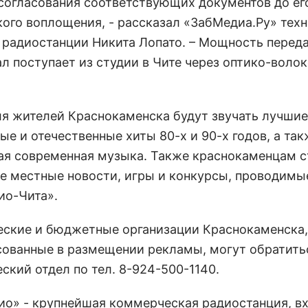
согласования соответствующих документов до ег
кого воплощения, - рассказал «ЗабМедиа.Ру» тех
 радиостанции Никита Лопато. – Мощность переда
ал поступает из студии в Чите через оптико-воло
ля жителей Краснокаменска будут звучать лучшие
е и отечественные хиты 80-х и 90-х годов, а так
ая современная музыка. Также краснокаменцам с
е местные новости, игры и конкурсы, проводимы
ио-Чита».
ские и бюджетные организации Краснокаменска,
сованные в размещении рекламы, могут обратить
ский отдел по тел. 8-924-500-1140.
ио» - крупнейшая коммерческая радиостанция, вх