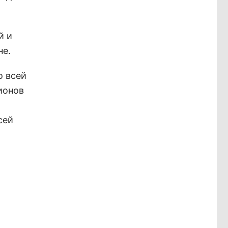
й и
не.
о всей
ионов
сей