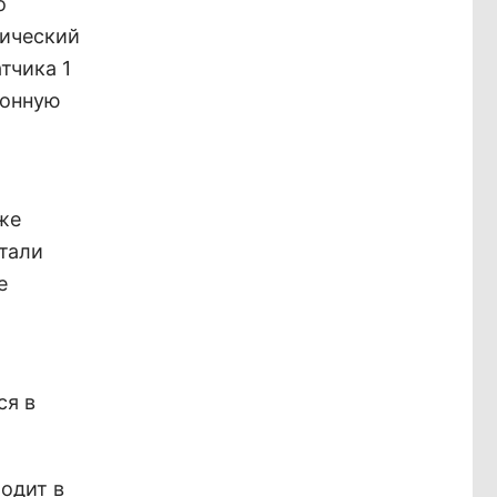
о
нический
тчика 1
конную
же
тали
е
ся в
одит в