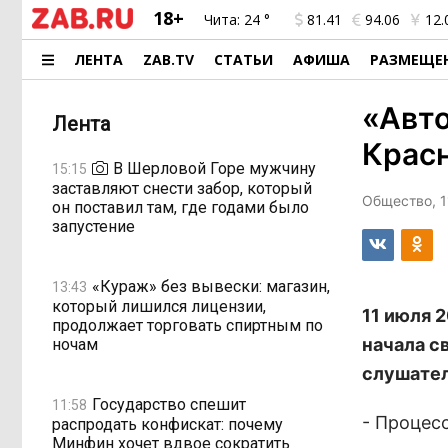
18+
Чита:
24 °
81.41
94.06
12.
ЛЕНТА
ZAB.TV
СТАТЬИ
АФИША
РАЗМЕЩЕ
«Авто
Лента
Крас
В Шерловой Горе мужчину
15:15
заставляют снести забор, который
Общество, 1
он поставил там, где годами было
запустение
«Кураж» без вывески: магазин,
13:43
который лишился лицензии,
11 июля 
продолжает торговать спиртным по
начала с
ночам
слушател
Государство спешит
11:58
- Процес
распродать конфискат: почему
Минфин хочет вдвое сократить