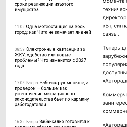
момента 
сроки реализации изъятого
техничес
имущества
директор
кВт, сигн
Одна метеостанция на весь
11:02
город: как Чита не замечает ливней
связь .
Теперь д
Электронные квитанции за
08:59
ЖКУ: удобство или новые
зарубежны
проблемы? Что изменится с 2027
популярн
года
доступны
«Авторад
Рабочих рук меньше, а
17:03, Вчера
проверок — больше: как
ужесточение миграционного
Коммерче
законодательства бьёт по карману
заинтере
работодателей
коммерче
Забайкалье готовится к
16:32, Вчера
«Авторад