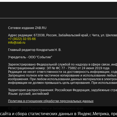
Сетевое издание ZAB.RU
Адрес редакции:
672038
, Россия, Забайкальский край, г.
Чита
,
ул. Шилова
+7 (3022) 32-55-66
info@zab.ru
Главный редактор Кондратьев Н. В.
Учредитель - ООО "Событие"
Зарегистрировано Федеральной службой по надзору в сфере связи, ин
Регистрационный номер: ЭЛ № ФС 77 - 75882 от 24 июня 2019 года
Редакция не несет ответственности за достоверность информации, со
Запрещено полное или частичное копирование и использование любых м
изображения. При любом использовании данных материалов в электро
информации не должен превышать цель цитирования. При использован
Территория распространения: Российская Федерация, зарубежные стр
Языки: русский, английский
Политика в отношении обработки персональных данных
© 2007 - 2026
Портал Читы и Забайкальского края
 сайта и сбора статистических данных в Яндекс.Метрика, 