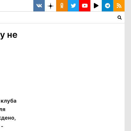
у не
 клуба
ля
ждено,
 -