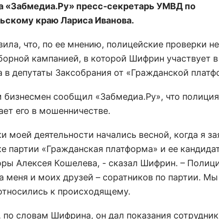
 «Забмедиа.Ру» пресс-секретарь УМВД по
ьскому краю Лариса Иванова.
вила, что, по ее мнению, полицейские проверки н
борной кампанией, в которой Шифрин участвует в
а в депутаты Заксобрания от «Гражданской платф
м бизнесмен сообщил «Забмедиа.Ру», что полиция
ает его в мошенничестве.
и моей деятельности начались весной, когда я за
е партии «Гражданская платформа» и ее кандидат
оры Алексея Кошелева, - сказал Шифрин. – Полиц
а меня и моих друзей – соратников по партии. Мы
относились к происходящему.
, по словам Шифрина, он дал показания сотрудни