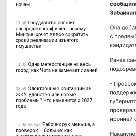
сообщила
ночам
Забайкал
Государство спешит
11:58
Она доба
распродать конфискат: почему
Минфин хочет вдвое сократить
с предвы
сроки реализации изъятого
кандидат
имущества
Ранее са
Одна метеостанция на весь
11:02
подозрев
город: как Чита не замечает ливней
- Проверк
Электронные квитанции за
08:59
поддержк
ЖКУ: удобство или новые
проблемы? Что изменится с 2027
губернат
года
проверял
иронией 
Рабочих рук меньше, а
17:03, Вчера
проверок — больше: как
Накануне