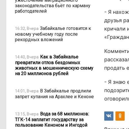
ужесточение миграционного
законодательства бьёт по карману
работодателей
- Я нахо
друзья р
Забайкалье готовится к
кричали 
16:32, Вчера
новому учебному году после
«Граждан
рекордных вложений
Комменти
Как в Забайкалье
14:40, Вчера
рассказал
превратили отлов бездомных
продать 
животных в мошенническую схему
на 20 миллионов рублей
- Я знаю 
подозрите
В Забайкалье продлили
14:01, Вчера
запрет купания на Арахлее и Кеноне
оговорил
Вода за 68 миллионов:
13:15, Вчера
ТГК-14 заплатит государству за
пользование Кеноном и Ингодой