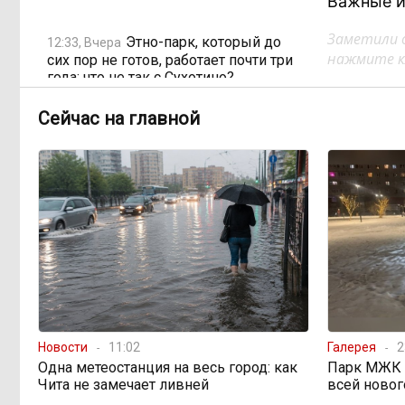
Важные и
Заметили 
Этно-парк, который до
12:33, Вчера
нажмите кл
сих пор не готов, работает почти три
года: что не так с Сухотино?
Сейчас на главной
От 35 до 60 процентов за
11:02, Вчера
две недели: как Забайкалье
готовится к зиме
Сахар, курица и хлеб
09:31, Вчера
продолжают дорожать, а статистика
рисует обратное
Забайкалье строит
08:01, Вчера
дамбы раньше сроков, чтобы
паводки не застали врасплох
Новости
11:02
Галерея
2
Одна метеостанция на весь город: как
Парк МЖК в
Чита не замечает ливней
всей новог
Погодные качели в
18:01, 6 августа