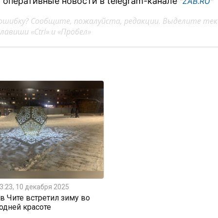
 оперативные новости в telegram-канале
"ZAB.RU"
ошибку? Сообщите, пожалуйста, редакции. Выделите тек
авиши «Ctrl» и «Пробел»
3:23, 10 декабря 2025
 Чите встретил зиму во
одней красоте