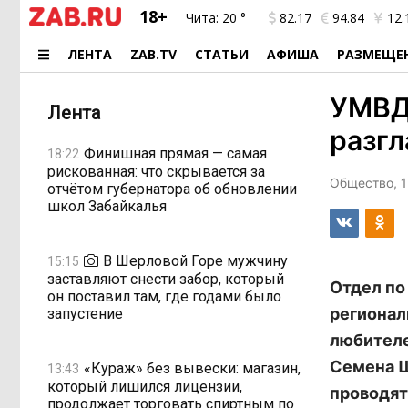
18+
Чита:
20 °
82.17
94.84
12.
ЛЕНТА
ZAB.TV
СТАТЬИ
АФИША
РАЗМЕЩЕ
УМВД
Лента
разг
Финишная прямая — самая
18:22
рискованная: что скрывается за
Общество, 1
отчётом губернатора об обновлении
школ Забайкалья
В Шерловой Горе мужчину
15:15
заставляют снести забор, который
Отдел по
он поставил там, где годами было
регионал
запустение
любителе
Семена Ш
«Кураж» без вывески: магазин,
13:43
который лишился лицензии,
проводят
продолжает торговать спиртным по