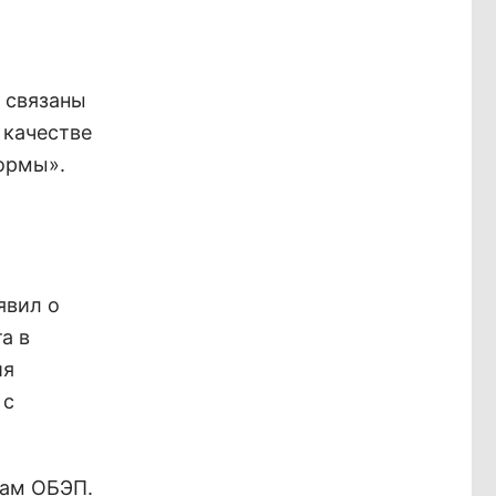
е связаны
 качестве
ормы».
явил о
а в
ия
 с
кам ОБЭП.