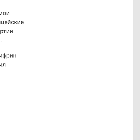
 мои
ицейские
артии
.
Шифрин
ил