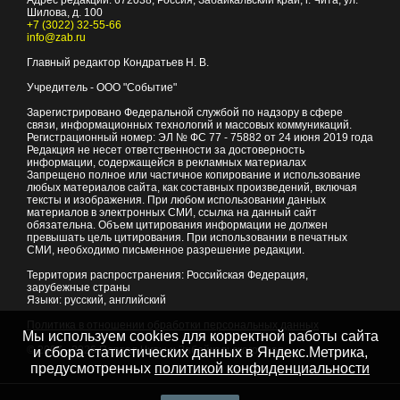
Адрес редакции:
672038
, Россия, Забайкальский край, г.
Чита
,
ул.
Шилова, д. 100
+7 (3022) 32-55-66
info@zab.ru
Главный редактор Кондратьев Н. В.
Учредитель - ООО "Событие"
Зарегистрировано Федеральной службой по надзору в сфере
связи, информационных технологий и массовых коммуникаций.
Регистрационный номер: ЭЛ № ФС 77 - 75882 от 24 июня 2019 года
Редакция не несет ответственности за достоверность
информации, содержащейся в рекламных материалах
Запрещено полное или частичное копирование и использование
любых материалов сайта, как составных произведений, включая
тексты и изображения. При любом использовании данных
материалов в электронных СМИ, ссылка на данный сайт
обязательна. Объем цитирования информации не должен
превышать цель цитирования. При использовании в печатных
СМИ, необходимо письменное разрешение редакции.
Территория распространения: Российская Федерация,
зарубежные страны
Языки: русский, английский
Политика в отношении обработки персональных данных
Мы используем cookies для корректной работы сайта
© 2007 - 2026
Портал Читы и Забайкальского края
и сбора статистических данных в Яндекс.Метрика,
предусмотренных
политикой конфиденциальности