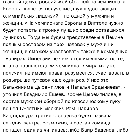
главной целью российской сборной на чемпионате
Европы является получение двух недостающих
олимпийских лицензий – по одной у мужчин и
женщин. «На чемпионате Европы в Виттеле нужно
будет попасть в тройку лучших среди оставшихся
лучников. Тогда мы будем представлены в Пекине
полным составом из трех человек у мужчин и
женщин, и сможем участвовать также в командных
турнирах. Лицензии не являются именными, но те,
кто на прошлогоднем чемпионате мира их уже
получил, не имеют права, разумеется, участвовать в
розыгрыше путевок еще один раз. У нас это –
Бальжинима Цыремпилов и Наталья Эрдыниева», -
уточнил Владимир Ешеев. Кроме Цыремпилова, в
состав мужской сборной по классическому луку
вошел 17-летний москвич Рэм Шакиров.
Кандидатура третьего стрелка будет названа
сегодня-завтра. Возможно, в состав команды
попадет один из читинцев: либо Баир Баденов, либо