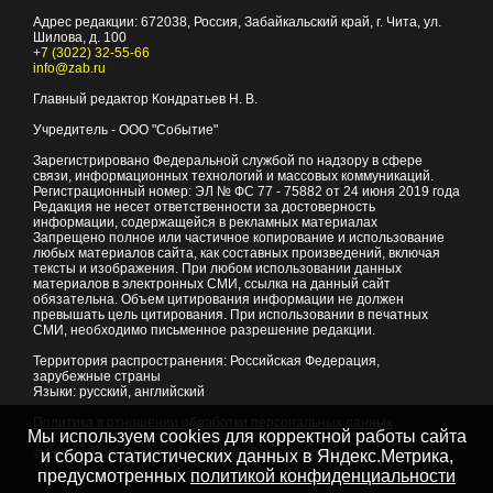
Адрес редакции:
672038
, Россия, Забайкальский край, г.
Чита
,
ул.
Шилова, д. 100
+7 (3022) 32-55-66
info@zab.ru
Главный редактор Кондратьев Н. В.
Учредитель - ООО "Событие"
Зарегистрировано Федеральной службой по надзору в сфере
связи, информационных технологий и массовых коммуникаций.
Регистрационный номер: ЭЛ № ФС 77 - 75882 от 24 июня 2019 года
Редакция не несет ответственности за достоверность
информации, содержащейся в рекламных материалах
Запрещено полное или частичное копирование и использование
любых материалов сайта, как составных произведений, включая
тексты и изображения. При любом использовании данных
материалов в электронных СМИ, ссылка на данный сайт
обязательна. Объем цитирования информации не должен
превышать цель цитирования. При использовании в печатных
СМИ, необходимо письменное разрешение редакции.
Территория распространения: Российская Федерация,
зарубежные страны
Языки: русский, английский
Политика в отношении обработки персональных данных
Мы используем cookies для корректной работы сайта
© 2007 - 2026
Портал Читы и Забайкальского края
и сбора статистических данных в Яндекс.Метрика,
предусмотренных
политикой конфиденциальности