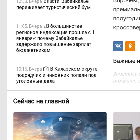
Впрочем,
Власти: Забайкалье
12:33, Вчера
переживает туристический бум
премиаль
полугоди
«В большинстве
11:05, Вчера
кроссове
регионов индексация прошла с 1
января»: почему Забайкалье
задержало повышение зарплат
бюджетникам
Важные и
В Каларском округе
10:16, Вчера
Заметили 
подрядчик и чиновник попали под
нажмите кл
уголовные дела
598 миллионов улетели в
08:38, Вчера
Сейчас на главной
Омск: как Забайкалье провалило
«Чистый воздух»
Депутат Госдумы
08:15, Вчера
объяснил «неполноценность»