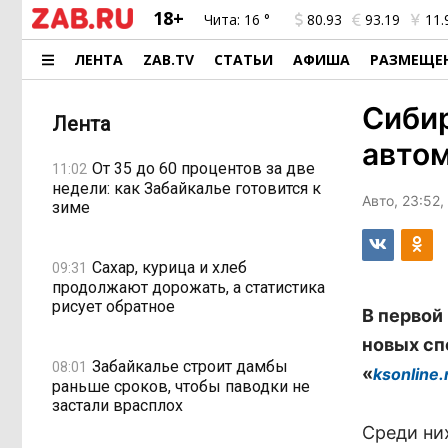
18+
Чита:
16 °
80.93
93.19
11.
ЛЕНТА
ZAB.TV
СТАТЬИ
АФИША
РАЗМЕЩЕ
Сиби
Лента
авто
От 35 до 60 процентов за две
11:02
недели: как Забайкалье готовится к
Авто, 23:52
зиме
Сахар, курица и хлеб
09:31
продолжают дорожать, а статистика
рисует обратное
В первой
новых сп
Забайкалье строит дамбы
08:01
«
ksonline.
раньше сроков, чтобы паводки не
застали врасплох
Среди них