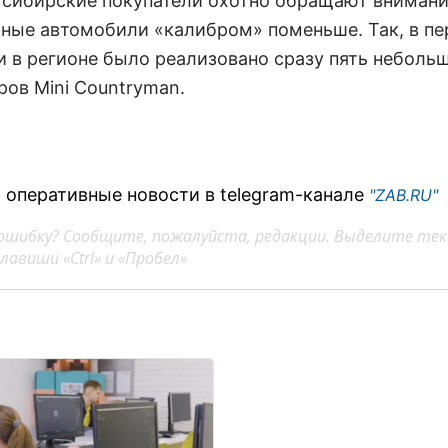
 сибирские покупатели охотно обращают внимани
ные автомобили «калибром» поменьше. Так, в п
и в регионе было реализовано сразу пять неболь
ров Mini Countryman.
 оперативные новости в telegram-канале
"ZAB.RU"
ошибку? Сообщите, пожалуйста, редакции. Выделите тек
авиши «Ctrl» и «Пробел»