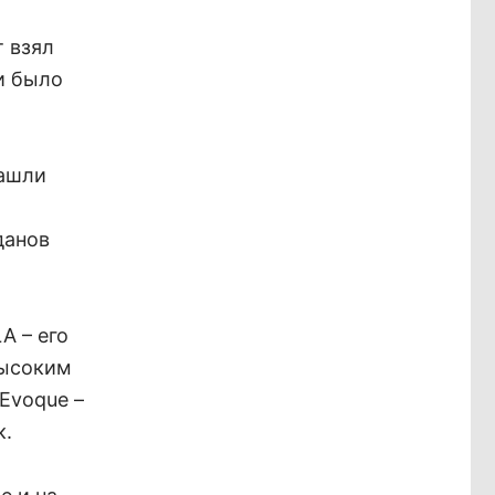
т взял
и было
нашли
данов
A – его
высоким
Evoque –
к.