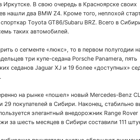
в Иркутске. В свою очередь в Красноярске своих
ев нашли два BMW Z4. Кроме того, неплохой стар
 спорткар Toyota GT86/Subaru BRZ. Всего в Сибир
семь таких автомобилей.
орить о сегменте «люкс», то в первом полугодии 
дельцев три купе-седана Porsche Panamera, пять
ких седанов Jaguar XJ и 19 более «доступных» се
.
еренно на рынке «пошел» новый Mercedes-Benz CL
и 29 покупателей в Сибири. Наконец, стабильно 
пользуется элегантный внедорожник Range Rover 
ажи за шесть месяцев в Сибири составили 111 шту