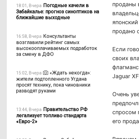
проданы 
Погодные качели в
18:01, Вчера
Забайкалье: прогноз синоптиков на
владельц
ближайшие выходные
японский
продано 
Консультанты
16:58, Вчера
возглавили рейтинг самых
высокооплачиваемых подработок
Если гов
за смену в ДФО
своих вла
флагманс
«Ждать некогда»:
15:02, Вчера
Jaguar XF
жители подтопленного Угдана
просят технику, пока чиновники
разводят руками
Очень ув
предпочл
Правительство РФ
13:44, Вчера
спросом 
легализует топливо стандарта
его прод
«Евро-2»