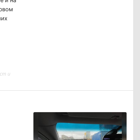
е и на
ервом
ших
ст и