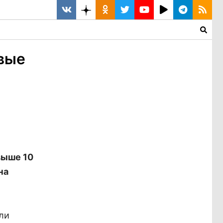
вые
выше 10
на
ыли