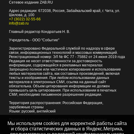
Сетевое издание ZAB.RU
Адрес редакции:
672038
, Россия, Забайкальский край, г.
Чита
,
ул.
Шилова, д. 100
+7 (3022) 32-55-66
info@zab.ru
Главный редактор Кондратьев Н. В.
Учредитель - ООО "Событие"
Зарегистрировано Федеральной службой по надзору в сфере
связи, информационных технологий и массовых коммуникаций.
Регистрационный номер: ЭЛ № ФС 77 - 75882 от 24 июня 2019 года
Редакция не несет ответственности за достоверность
информации, содержащейся в рекламных материалах
Запрещено полное или частичное копирование и использование
любых материалов сайта, как составных произведений, включая
тексты и изображения. При любом использовании данных
материалов в электронных СМИ, ссылка на данный сайт
обязательна. Объем цитирования информации не должен
превышать цель цитирования. При использовании в печатных
СМИ, необходимо письменное разрешение редакции.
Территория распространения: Российская Федерация,
зарубежные страны
Языки: русский, английский
Политика в отношении обработки персональных данных
Мы используем cookies для корректной работы сайта
© 2007 - 2026
Портал Читы и Забайкальского края
и сбора статистических данных в Яндекс.Метрика,