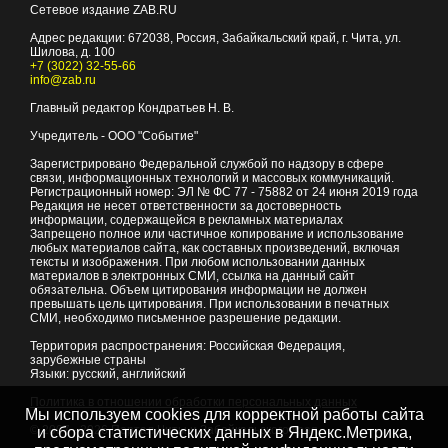
Сетевое издание ZAB.RU
Адрес редакции:
672038
, Россия, Забайкальский край, г.
Чита
,
ул.
Шилова, д. 100
+7 (3022) 32-55-66
info@zab.ru
Главный редактор Кондратьев Н. В.
Учредитель - ООО "Событие"
Зарегистрировано Федеральной службой по надзору в сфере
связи, информационных технологий и массовых коммуникаций.
Регистрационный номер: ЭЛ № ФС 77 - 75882 от 24 июня 2019 года
Редакция не несет ответственности за достоверность
информации, содержащейся в рекламных материалах
Запрещено полное или частичное копирование и использование
любых материалов сайта, как составных произведений, включая
тексты и изображения. При любом использовании данных
материалов в электронных СМИ, ссылка на данный сайт
обязательна. Объем цитирования информации не должен
превышать цель цитирования. При использовании в печатных
СМИ, необходимо письменное разрешение редакции.
Территория распространения: Российская Федерация,
зарубежные страны
Языки: русский, английский
Политика в отношении обработки персональных данных
Мы используем cookies для корректной работы сайта
© 2007 - 2026
Портал Читы и Забайкальского края
и сбора статистических данных в Яндекс.Метрика,