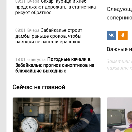
Сахар, курица и хлеб
09:31, Вчера
продолжают дорожать, а статистика
Следующи
рисует обратное
соперник
Забайкалье строит
08:01, Вчера
дамбы раньше сроков, чтобы
паводки не застали врасплох
Важные и
Погодные качели в
18:01, 6 августа
Заметили 
Забайкалье: прогноз синоптиков на
нажмите кл
ближайшие выходные
Сейчас на главной
Консультанты
16:58, 6 августа
возглавили рейтинг самых
высокооплачиваемых подработок
за смену в ДФО
«Ждать некогда»:
15:02, 6 августа
жители подтопленного Угдана