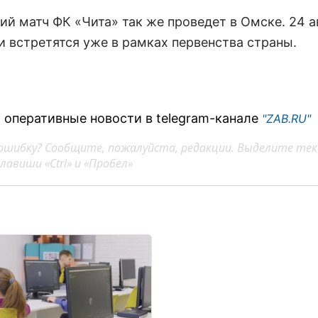
й матч ФК «Чита» так же проведет в Омске. 24 а
и встретятся уже в рамках первенства страны.
 оперативные новости в telegram-канале
"ZAB.RU"
ошибку? Сообщите, пожалуйста, редакции. Выделите тек
авиши «Ctrl» и «Пробел»