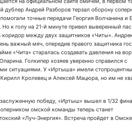
щается на официальном сайте омичей, в первом т
й дублер Андрей Разборов терзал оборону соперн
 помогали точные передачи Георгия Волчанина и 
 Но к голу на 21-й минуте привел выверенный пас
 коридор между двух защитников «Читы». Андре
чень важный мяч, опередив правого защитника гос
айме «Чита» старалась создавать давления на вор
Опарина. Голкипер хозяев уверенно справился с
ми ситуациями. У «Иртыша» имели стопроцентн
Кирилл Кролевец и Алексей Мацюра, но им не хв
.
заслуженную победу, «Иртыш» вышел в 1/32 фина
Соперником омской команды теперь станет
токский «Луч-Энергия». Встреча пройдет в Омске