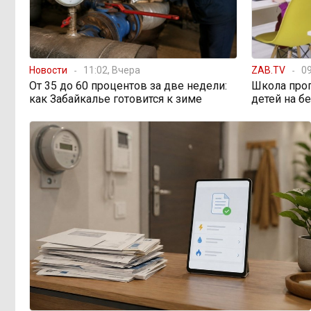
просят технику, пока чиновники
разводят руками
Правительство РФ
13:44, 6 августа
Новости
11:02, Вчера
ZAB.TV
09
легализует топливо стандарта
От 35 до 60 процентов за две недели:
Школа про
«Евро-2»
как Забайкалье готовится к зиме
детей на б
Власти: Забайкалье
12:33, 6 августа
переживает туристический бум
«В большинстве
11:05, 6 августа
регионов индексация прошла с 1
января»: почему Забайкалье
задержало повышение зарплат
бюджетникам
В Каларском
10:16, 6 августа
округе подрядчик и чиновник
попали под уголовные дела