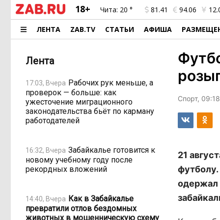
18+
Чита:
20 °
81.41
94.06
12.
ЛЕНТА
ZAB.TV
СТАТЬИ
АФИША
РАЗМЕЩЕ
Футб
Лента
розы
Рабочих рук меньше, а
17:03, Вчера
проверок — больше: как
Спорт, 09:18
ужесточение миграционного
законодательства бьёт по карману
работодателей
Забайкалье готовится к
16:32, Вчера
21 авгус
новому учебному году после
футболу.
рекордных вложений
одержал 
забайкал
Как в Забайкалье
14:40, Вчера
превратили отлов бездомных
животных в мошенническую схему