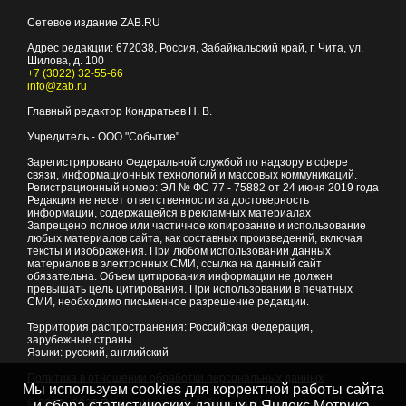
Сетевое издание ZAB.RU
Адрес редакции:
672038
, Россия, Забайкальский край, г.
Чита
,
ул.
Шилова, д. 100
+7 (3022) 32-55-66
info@zab.ru
Главный редактор Кондратьев Н. В.
Учредитель - ООО "Событие"
Зарегистрировано Федеральной службой по надзору в сфере
связи, информационных технологий и массовых коммуникаций.
Регистрационный номер: ЭЛ № ФС 77 - 75882 от 24 июня 2019 года
Редакция не несет ответственности за достоверность
информации, содержащейся в рекламных материалах
Запрещено полное или частичное копирование и использование
любых материалов сайта, как составных произведений, включая
тексты и изображения. При любом использовании данных
материалов в электронных СМИ, ссылка на данный сайт
обязательна. Объем цитирования информации не должен
превышать цель цитирования. При использовании в печатных
СМИ, необходимо письменное разрешение редакции.
Территория распространения: Российская Федерация,
зарубежные страны
Языки: русский, английский
Политика в отношении обработки персональных данных
Мы используем cookies для корректной работы сайта
© 2007 - 2026
Портал Читы и Забайкальского края
и сбора статистических данных в Яндекс.Метрика,