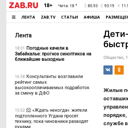
18+
Чита:
18 °
80.93
93.19
11.
ЛЕНТА
ZAB.TV
СТАТЬИ
АФИША
РАЗМЕЩЕ
Дети-
Лента
быстр
Погодные качели в
18:01
Забайкалье: прогноз синоптиков на
Общество, 1
ближайшие выходные
Консультанты возглавили
16:58
рейтинг самых
высокооплачиваемых подработок
Жилые по
за смену в ДФО
оставших
управлен
«Ждать некогда»: жители
15:02
порядке,
подтопленного Угдана просят
технику, пока чиновники разводят
службе в
руками