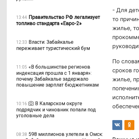
- Для де
Правительство РФ легализует
13:44
то причин
топливо стандарта «Евро-2»
жилье, т
прокомме
Власти: Забайкалье
12:33
руководи
переживает туристический бум
По слова
«В большинстве регионов
11:05
сроков г
индексация прошла с 1 января»:
почему Забайкалье задержало
жилье, п
повышение зарплат бюджетникам
попечени
исполнит
В Каларском округе
10:16
обеспече
подрядчик и чиновник попали под
уголовные дела
598 миллионов улетели в Омск:
08:38