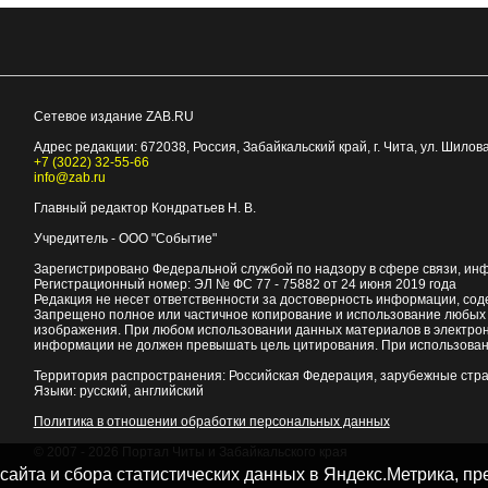
Сетевое издание ZAB.RU
Адрес редакции:
672038
, Россия, Забайкальский край, г.
Чита
,
ул. Шилова
+7 (3022) 32-55-66
info@zab.ru
Главный редактор Кондратьев Н. В.
Учредитель - ООО "Событие"
Зарегистрировано Федеральной службой по надзору в сфере связи, ин
Регистрационный номер: ЭЛ № ФС 77 - 75882 от 24 июня 2019 года
Редакция не несет ответственности за достоверность информации, со
Запрещено полное или частичное копирование и использование любых м
изображения. При любом использовании данных материалов в электро
информации не должен превышать цель цитирования. При использован
Территория распространения: Российская Федерация, зарубежные стр
Языки: русский, английский
Политика в отношении обработки персональных данных
© 2007 - 2026
Портал Читы и Забайкальского края
 сайта и сбора статистических данных в Яндекс.Метрика, 