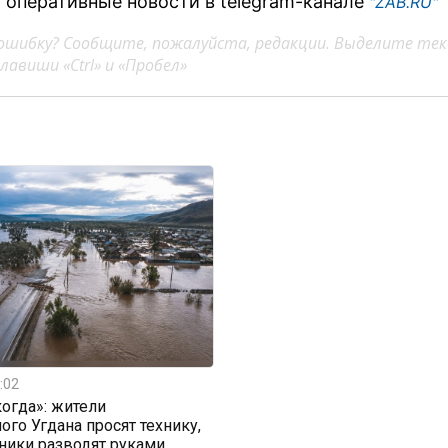
 оперативные новости в telegram-канале
"ZAB.RU"
ошибку? Сообщите, пожалуйста, редакции. Выделите тек
авиши «Ctrl» и «Пробел»
:02
огда»: жители
ого Угдана просят технику,
ники разводят руками