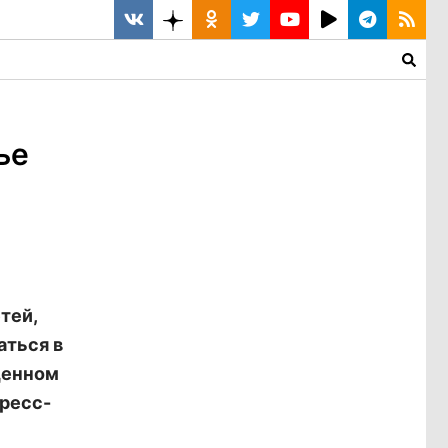
ье
тей,
аться в
щенном
пресс-