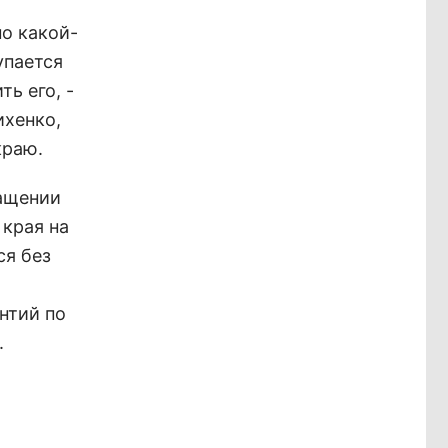
по какой-
упается
ь его, -
ихенко,
краю.
ращении
 края на
ся без
нтий по
.