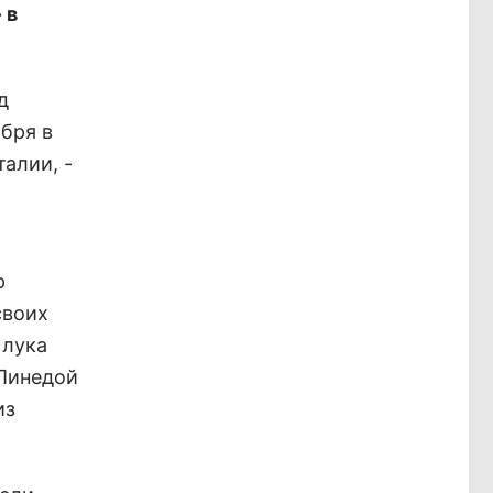
 в
д
бря в
алии, -
р
своих
 лука
 Пинедой
из