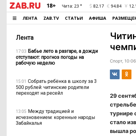
18+
Чита:
23 °
82.17
94.84
12.
ЛЕНТА
ZAB.TV
СТАТЬИ
АФИША
РАЗМЕЩЕ
Читин
Лента
чемп
Бабье лето в разгаре, а дожди
17:03
отступают: прогноз погоды на
Спорт, 10:06
рабочую неделю
Собрать ребёнка в школу за 3
15:01
500 рублей: читинские родители
переходят на ресейл
29 сентя
стрельбе
Между традицией и
13:05
турнире 
исчезновением: коренные народы
стало из
Забайкалья
вышла ро