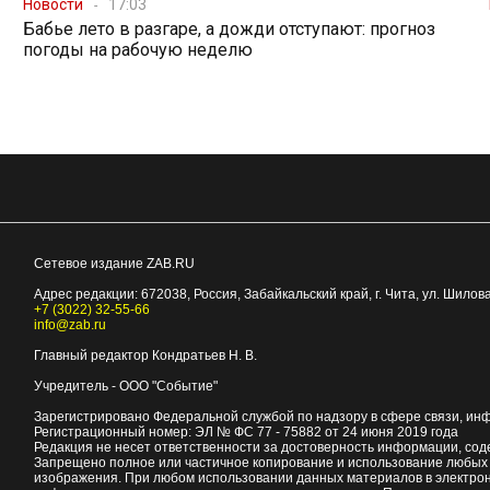
Новости
17:03
Бабье лето в разгаре, а дожди отступают: прогноз
погоды на рабочую неделю
Сетевое издание ZAB.RU
Адрес редакции:
672038
, Россия, Забайкальский край, г.
Чита
,
ул. Шилова
+7 (3022) 32-55-66
info@zab.ru
Главный редактор Кондратьев Н. В.
Учредитель - ООО "Событие"
Зарегистрировано Федеральной службой по надзору в сфере связи, ин
Регистрационный номер: ЭЛ № ФС 77 - 75882 от 24 июня 2019 года
Редакция не несет ответственности за достоверность информации, со
Запрещено полное или частичное копирование и использование любых м
изображения. При любом использовании данных материалов в электро