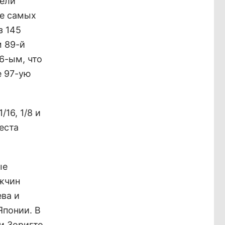
лели
не самых
з 145
м 89-й
6-ым, что
е 97-ую
16, 1/8 и
еста
ые
ужчин
ва и
Японии. В
и Зоригто