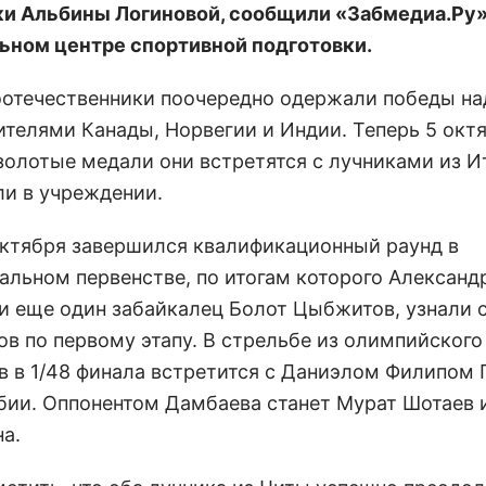
и Альбины Логиновой, сообщили «Забмедиа.Ру»
ьном центре спортивной подготовки.
оотечественники поочередно одержали победы на
ителями Канады, Норвегии и Индии. Теперь 5 октя
золотые медали они встретятся с лучниками из Ит
ли в учреждении.
октября завершился квалификационный раунд в
альном первенстве, по итогам которого Александ
и еще один забайкалец Болот Цыбжитов, узнали 
ов по первому этапу. В стрельбе из олимпийского
 в 1/48 финала встретится с Даниэлом Филипом
бии. Оппонентом Дамбаева станет Мурат Шотаев 
а.