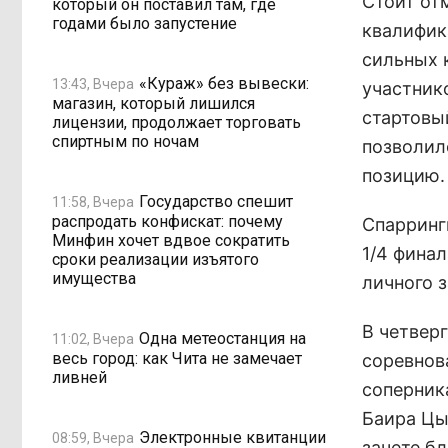
Стоит от
который он поставил там, где
годами было запустение
квалифик
сильных 
«Кураж» без вывески:
13:43, Вчера
участник
магазин, который лишился
стартовы
лицензии, продолжает торговать
спиртным по ночам
позволил
позицию.
Государство спешит
11:58, Вчера
распродать конфискат: почему
Спарринги
Минфин хочет вдвое сократить
1/4 финал
сроки реализации изъятого
имущества
личного з
В четвер
Одна метеостанция на
11:02, Вчера
весь город: как Чита не замечает
соревнов
ливней
соперник
Баира Цы
Электронные квитанции
08:59, Вчера
зачете б