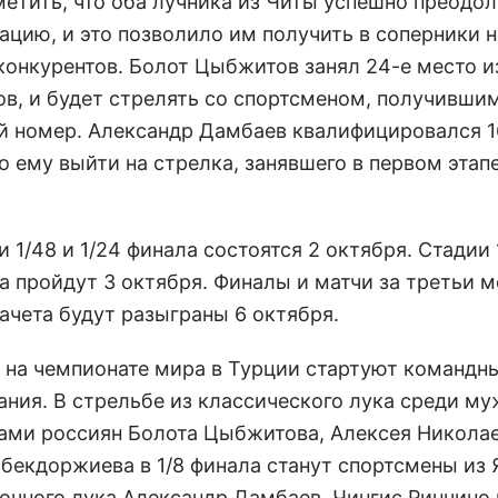
метить, что оба лучника из Читы успешно преодо
ацию, и это позволило им получить в соперники 
конкурентов. Болот Цыбжитов занял 24-е место и
ов, и будет стрелять со спортсменом, получивши
й номер. Александр Дамбаев квалифицировался 1
о ему выйти на стрелка, занявшего в первом этап
 1/48 и 1/24 финала состоятся 2 октября. Стадии 1/
а пройдут 3 октября. Финалы и матчи за третьи м
ачета будут разыграны 6 октября.
г на чемпионате мира в Турции стартуют командн
ания. В стрельбе из классического лука среди м
ами россиян Болота Цыбжитова, Алексея Николае
бекдоржиева в 1/8 финала станут спортсмены из 
лочного лука Александр Дамбаев, Чингис Ринчино 