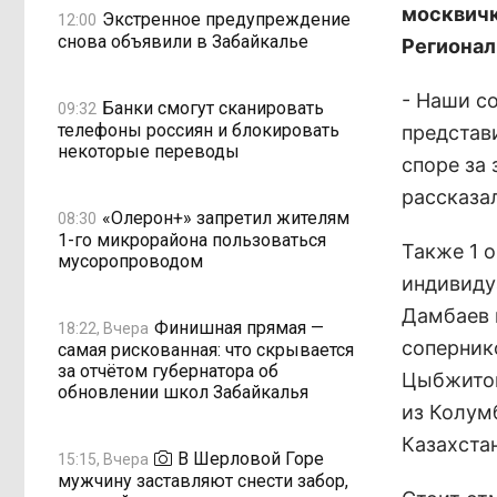
москвичк
Экстренное предупреждение
12:00
снова объявили в Забайкалье
Регионал
- Наши с
Банки смогут сканировать
09:32
телефоны россиян и блокировать
представ
некоторые переводы
споре за 
рассказа
«Олерон+» запретил жителям
08:30
1-го микрорайона пользоваться
Также 1 
мусоропроводом
индивиду
Дамбаев 
Финишная прямая —
18:22, Вчера
соперник
самая рискованная: что скрывается
за отчётом губернатора об
Цыбжитов
обновлении школ Забайкалья
из Колум
Казахстан
В Шерловой Горе
15:15, Вчера
мужчину заставляют снести забор,