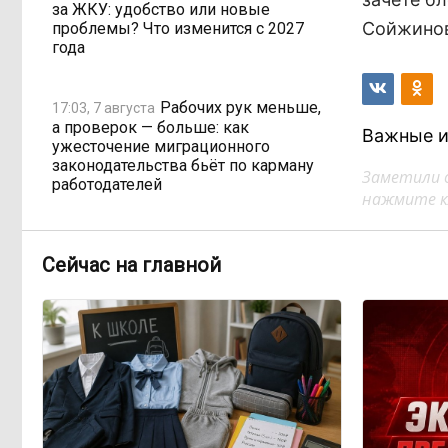
за ЖКУ: удобство или новые
Сойжинов
проблемы? Что изменится с 2027
года
Рабочих рук меньше,
17:03, 7 августа
а проверок — больше: как
Важные и
ужесточение миграционного
законодательства бьёт по карману
Заметили 
работодателей
нажмите кл
Забайкалье готовится
16:32, 7 августа
Сейчас на главной
к новому учебному году после
рекордных вложений
Как в Забайкалье
14:40, 7 августа
превратили отлов бездомных
животных в мошенническую схему
на 20 миллионов рублей