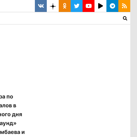
ра по
алов в
ного дня
паунд»
амбаева и