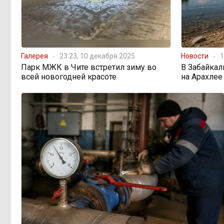
ближайшие выходные
Консультанты
16:58, Вчера
возглавили рейтинг самых
высокооплачиваемых подработок
Галерея
23:23, 10 декабря 2025
Новости
1
за смену в ДФО
Парк МЖК в Чите встретил зиму во
В Забайкал
всей новогодней красоте
на Арахлее
«Ждать некогда»:
15:02, Вчера
жители подтопленного Угдана
просят технику, пока чиновники
разводят руками
Правительство РФ
13:44, Вчера
легализует топливо стандарта
«Евро-2»
Власти: Забайкалье
12:33, Вчера
переживает туристический бум