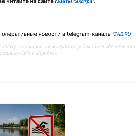
е читайте на сайте
.
газеты "Экстра"
 оперативные новости в telegram-канале
"ZAB.RU"
ошибку? Сообщите, пожалуйста, редакции. Выделите тек
авиши «Ctrl» и «Пробел»