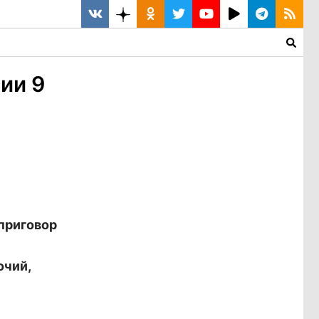
ии 9
приговор
чий,