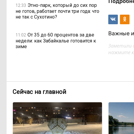
Подробне
Этно-парк, который до сих пор
12:33
не готов, работает почти три года: что
не так с Сухотино?
Важные и
От 35 до 60 процентов за две
11:02
недели: как Забайкалье готовится к
Заметили 
зиме
нажмите кл
Сахар, курица и хлеб
09:31
продолжают дорожать, а статистика
рисует обратное
Сейчас на главной
Забайкалье строит дамбы
08:01
раньше сроков, чтобы паводки не
застали врасплох
Погодные качели в
18:01, Вчера
Забайкалье: прогноз синоптиков на