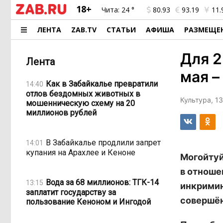
18+
Чита:
24 °
80.93
93.19
11.
ЛЕНТА
ZAB.TV
СТАТЬИ
АФИША
РАЗМЕЩЕ
Для 2
Лента
мая –
Как в Забайкалье превратили
14:40
отлов бездомных животных в
Культура, 1
мошенническую схему на 20
миллионов рублей
В Забайкалье продлили запрет
14:01
купания на Арахлее и Кеноне
Могойтуй
в отноше
Вода за 68 миллионов: ТГК-14
13:15
инкрими
заплатит государству за
совершён
пользование Кеноном и Ингодой