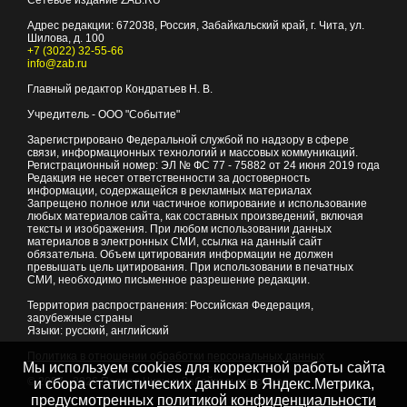
Сетевое издание ZAB.RU
Адрес редакции:
672038
, Россия, Забайкальский край, г.
Чита
,
ул.
Шилова, д. 100
+7 (3022) 32-55-66
info@zab.ru
Главный редактор Кондратьев Н. В.
Учредитель - ООО "Событие"
Зарегистрировано Федеральной службой по надзору в сфере
связи, информационных технологий и массовых коммуникаций.
Регистрационный номер: ЭЛ № ФС 77 - 75882 от 24 июня 2019 года
Редакция не несет ответственности за достоверность
информации, содержащейся в рекламных материалах
Запрещено полное или частичное копирование и использование
любых материалов сайта, как составных произведений, включая
тексты и изображения. При любом использовании данных
материалов в электронных СМИ, ссылка на данный сайт
обязательна. Объем цитирования информации не должен
превышать цель цитирования. При использовании в печатных
СМИ, необходимо письменное разрешение редакции.
Территория распространения: Российская Федерация,
зарубежные страны
Языки: русский, английский
Политика в отношении обработки персональных данных
Мы используем cookies для корректной работы сайта
© 2007 - 2026
Портал Читы и Забайкальского края
и сбора статистических данных в Яндекс.Метрика,
предусмотренных
политикой конфиденциальности