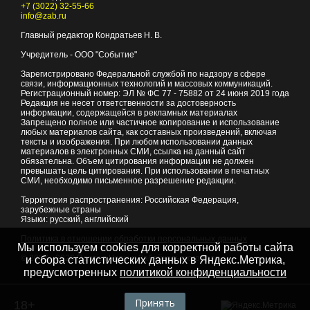
+7 (3022) 32-55-66
info@zab.ru
Главный редактор Кондратьев Н. В.
Учредитель - ООО "Событие"
Зарегистрировано Федеральной службой по надзору в сфере
связи, информационных технологий и массовых коммуникаций.
Регистрационный номер: ЭЛ № ФС 77 - 75882 от 24 июня 2019 года
Редакция не несет ответственности за достоверность
информации, содержащейся в рекламных материалах
Запрещено полное или частичное копирование и использование
любых материалов сайта, как составных произведений, включая
тексты и изображения. При любом использовании данных
материалов в электронных СМИ, ссылка на данный сайт
обязательна. Объем цитирования информации не должен
превышать цель цитирования. При использовании в печатных
СМИ, необходимо письменное разрешение редакции.
Территория распространения: Российская Федерация,
зарубежные страны
Языки: русский, английский
Политика в отношении обработки персональных данных
Мы используем cookies для корректной работы сайта
© 2007 - 2026
Портал Читы и Забайкальского края
и сбора статистических данных в Яндекс.Метрика,
предусмотренных
политикой конфиденциальности
Принять
18+