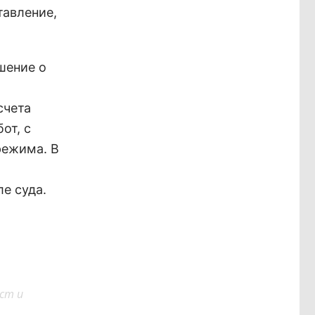
тавление,
шение о
счета
от, с
режима. В
е суда.
ст и