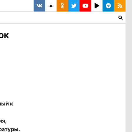
ок
ный к
ия,
ратуры.