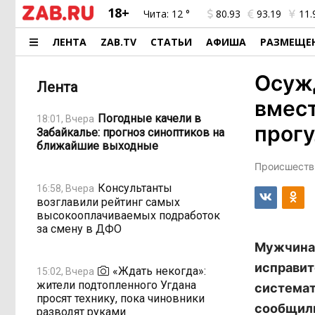
18+
Чита:
12 °
80.93
93.19
11.
ЛЕНТА
ZAB.TV
СТАТЬИ
АФИША
РАЗМЕЩЕ
Осуж
Лента
вмест
Погодные качели в
18:01, Вчера
прогу
Забайкалье: прогноз синоптиков на
ближайшие выходные
Происшестви
Консультанты
16:58, Вчера
возглавили рейтинг самых
высокооплачиваемых подработок
за смену в ДФО
Мужчина,
исправит
«Ждать некогда»:
15:02, Вчера
жители подтопленного Угдана
системат
просят технику, пока чиновники
сообщили
разводят руками