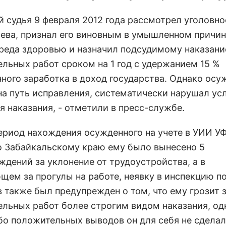
й судья 9 февраля 2012 года рассмотрел уголовно
ьева, признал его виновным в умышленном причи
вреда здоровью и назначил подсудимому наказани
ельных работ сроком на 1 год с удержанием 15 %
ного заработка в доход государства. Однако ос
 на путь исправления, систематически нарушал ус
я наказания, - отметили в пресс-службе.
период нахождения осужденного на учете в УИИ 
о Забайкальскому краю ему было вынесено 5
ждений за уклонение от трудоустройства, а в
щем за прогулы на работе, неявку в инспекцию по
в также был предупрежден о том, что ему грозит 
ельных работ более строгим видом наказания, од
бо положительных выводов он для себя не сделал