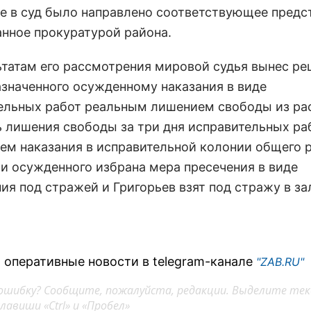
те в суд было направлено соответствующее предс
нное прокуратурой района.
ьтатам его рассмотрения мировой судья вынес ре
азначенного осужденному наказания в виде
ельных работ реальным лишением свободы из ра
ь лишения свободы за три дня исправительных раб
ем наказания в исправительной колонии общего 
и осужденного избрана мера пресечения в виде
я под стражей и Григорьев взят под стражу в зал
 оперативные новости в telegram-канале
"ZAB.RU"
ошибку? Сообщите, пожалуйста, редакции. Выделите тек
авиши «Ctrl» и «Пробел»