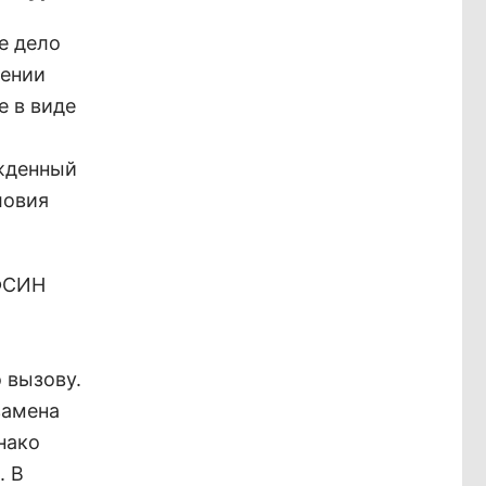
е дело
нении
е в виде
ужденный
ловия
УФСИН
 вызову.
замена
нако
. В