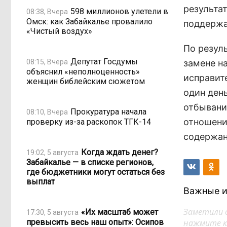
результа
598 миллионов улетели в
08:38, Вчера
Омск: как Забайкалье провалило
поддержа
«Чистый воздух»
По резул
Депутат Госдумы
08:15, Вчера
замене н
объяснил «неполноценность»
исправит
женщин библейским сюжетом
один ден
отбывани
Прокуратура начала
08:10, Вчера
отношени
проверку из-за раскопок ТГК-14
содержани
Когда ждать денег?
19:02, 5 августа
Забайкалье — в списке регионов,
где бюджетники могут остаться без
выплат
Важные и
Заметили 
«Их масштаб может
17:30, 5 августа
превысить весь наш опыт»: Осипов
нажмите кл