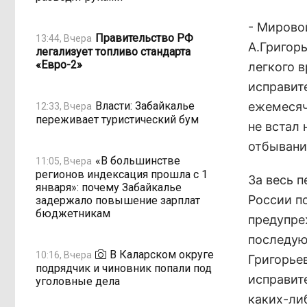
- Мирово
Правительство РФ
13:44, Вчера
А.Григор
легализует топливо стандарта
«Евро-2»
легкого 
исправит
Власти: Забайкалье
ежемесяч
12:33, Вчера
переживает туристический бум
не встал
отбывани
«В большинстве
11:05, Вчера
регионов индексация прошла с 1
За весь 
января»: почему Забайкалье
России п
задержало повышение зарплат
бюджетникам
предупре
последую
В Каларском округе
10:16, Вчера
Григорье
подрядчик и чиновник попали под
исправит
уголовные дела
каких-ли