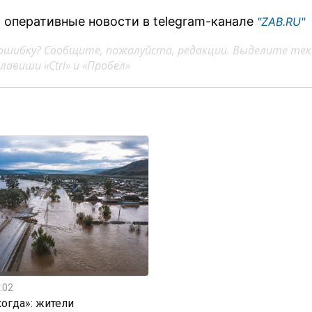
 оперативные новости в telegram-канале
"ZAB.RU"
ошибку? Сообщите, пожалуйста, редакции. Выделите тек
авиши «Ctrl» и «Пробел»
:02
огда»: жители