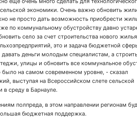
жно еще очень много сделать для технологическо
 сельской экономики. Очень важно обновить жи
жно не просто дать возможность приобрести жиль
уже по коммунальному обустройству давно устаре
новить село за счет строительства нового жилья
ельхозпредприятий, это и задача бюджетной сфер
о давать деньги молодым специалистам, а строит
ттеджи, улицы и обновить все коммунальное обус
о было на самом современном уровне, - сказал
кий, выступая на Всероссийском слете сельской
 в среду в Барнауле.
ениям полпреда, в этом направлении регионам бу
большая бюджетная поддержка.