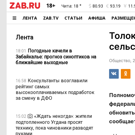
18+
Чита:
18 °
80.93
93.19
11.
ЛЕНТА
ZAB.TV
СТАТЬИ
АФИША
РАЗМЕЩЕ
Толо
Лента
сельс
Погодные качели в
18:01
Забайкалье: прогноз синоптиков на
Общество, 2
ближайшие выходные
Консультанты возглавили
16:58
рейтинг самых
высокооплачиваемых подработок
Полномоч
за смену в ДФО
федераль
обновить
«Ждать некогда»: жители
15:02
сообщае
подтопленного Угдана просят
технику, пока чиновники разводят
руками