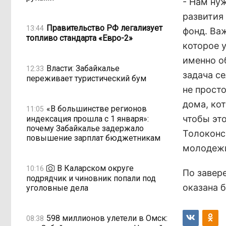
- Нам ну
развития
Правительство РФ легализует
13:44
фонд. Ва
топливо стандарта «Евро-2»
которое 
именно об
Власти: Забайкалье
12:33
задача с
переживает туристический бум
не прост
дома, ко
«В большинстве регионов
11:05
чтобы эт
индексация прошла с 1 января»:
почему Забайкалье задержало
Толоконс
повышение зарплат бюджетникам
молодежи
В Каларском округе
10:16
По завер
подрядчик и чиновник попали под
оказана 
уголовные дела
598 миллионов улетели в Омск:
08:38