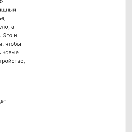
го
лищный
е,
ло, а
. Это и
ы, чтобы
ь новые
тройство,
дет