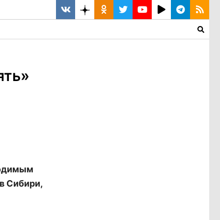
ять»
ходимым
в Сибири,