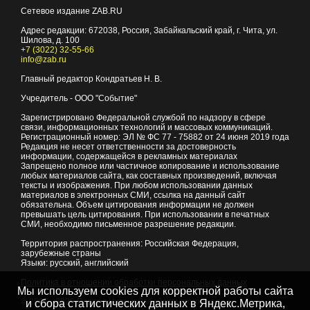
Сетевое издание ZAB.RU
Адрес редакции:
672038
, Россия, Забайкальский край, г.
Чита
,
ул.
Шилова, д. 100
+7 (3022) 32-55-66
info@zab.ru
Главный редактор Кондратьев Н. В.
Учредитель - ООО "Событие"
Зарегистрировано Федеральной службой по надзору в сфере
связи, информационных технологий и массовых коммуникаций.
Регистрационный номер: ЭЛ № ФС 77 - 75882 от 24 июня 2019 года
Редакция не несет ответственности за достоверность
информации, содержащейся в рекламных материалах
Запрещено полное или частичное копирование и использование
любых материалов сайта, как составных произведений, включая
тексты и изображения. При любом использовании данных
материалов в электронных СМИ, ссылка на данный сайт
обязательна. Объем цитирования информации не должен
превышать цель цитирования. При использовании в печатных
СМИ, необходимо письменное разрешение редакции.
Территория распространения: Российская Федерация,
зарубежные страны
Языки: русский, английский
Политика в отношении обработки персональных данных
Мы используем cookies для корректной работы сайта
© 2007 - 2026
Портал Читы и Забайкальского края
и сбора статистических данных в Яндекс.Метрика,