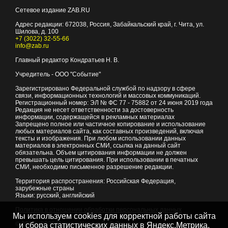
Сетевое издание ZAB.RU
Адрес редакции:
672038
, Россия, Забайкальский край, г.
Чита
,
ул.
Шилова, д. 100
+7 (3022) 32-55-66
info@zab.ru
Главный редактор Кондратьев Н. В.
Учредитель - ООО "Событие"
Зарегистрировано Федеральной службой по надзору в сфере
связи, информационных технологий и массовых коммуникаций.
Регистрационный номер: ЭЛ № ФС 77 - 75882 от 24 июня 2019 года
Редакция не несет ответственности за достоверность
информации, содержащейся в рекламных материалах
Запрещено полное или частичное копирование и использование
любых материалов сайта, как составных произведений, включая
тексты и изображения. При любом использовании данных
материалов в электронных СМИ, ссылка на данный сайт
обязательна. Объем цитирования информации не должен
превышать цель цитирования. При использовании в печатных
СМИ, необходимо письменное разрешение редакции.
Территория распространения: Российская Федерация,
зарубежные страны
Языки: русский, английский
Политика в отношении обработки персональных данных
Мы используем cookies для корректной работы сайта
© 2007 - 2026
Портал Читы и Забайкальского края
и сбора статистических данных в Яндекс.Метрика,