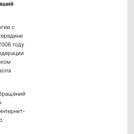
ивший
огии с
середине
2006 году
едерации
нком
вола
обращений
х
интернет-
о