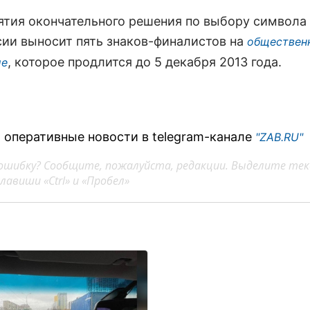
ятия окончательного решения по выбору символа
сии выносит пять знаков-финалистов на
обществен
, которое продлится до 5 декабря 2013 года.
ие
 оперативные новости в telegram-канале
"ZAB.RU"
ошибку? Сообщите, пожалуйста, редакции. Выделите тек
авиши «Ctrl» и «Пробел»