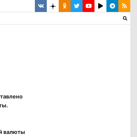
ставлено
ты.
й валюты