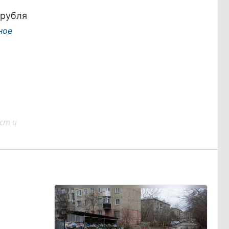
 рубля
ное
ст и