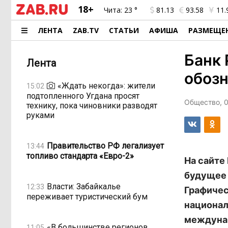
18+
Чита:
23 °
81.13
93.58
11.
ЛЕНТА
ZAB.TV
СТАТЬИ
АФИША
РАЗМЕЩЕ
Банк
Лента
обозн
«Ждать некогда»: жители
15:02
подтопленного Угдана просят
Общество, 0
технику, пока чиновники разводят
руками
Правительство РФ легализует
13:44
топливо стандарта «Евро-2»
На сайте
будущее 
Власти: Забайкалье
12:33
Графичес
переживает туристический бум
национал
междунар
«В большинстве регионов
11:05