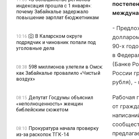
постепен
индексация прошла с 1 января»:
почему Забайкалье задержало
междунар
повышение зарплат бюджетникам
- Предло
В Каларском округе
10:16
долларом
подрядчик и чиновник попали под
90-х годо
уголовные дела
в Федера
(Банке Р
598 миллионов улетели в Омск:
08:38
России г
как Забайкалье провалило «Чистый
воздух»
рубля), -
Рабочая 
Депутат Госдумы объяснил
08:15
«неполноценность» женщин
от гражд
библейским сюжетом
написани
сообщест
Прокуратура начала проверку
08:10
предлага
из-за раскопок ТГК-14