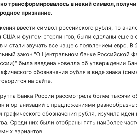
но трансформировалось в некий символ, получ
одное признание.
жения ввести символ российского рубля, по анал
 США и фунтом стерлингов, были сделаны еще в 
в и стали звучать все чаще с появлением евро. В 
льный закон "О Центральном банке Российской Ф
оссии)" была введена новелла об утверждении Ба
рафического обозначения рубля в виде знака (сим
 говорится на сайте.
группа Банка России рассмотрела более тысячи 
ан и организаций с предложениями разнообразны
й графического обозначения рубля, изучила идеи 
ва. Среди них были отобраны пять наиболее част
емых вариантов.