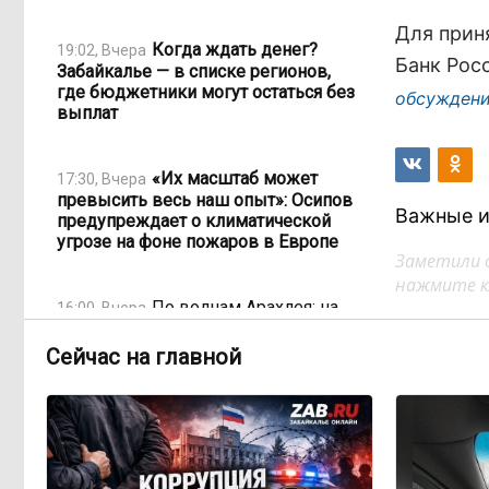
Для прин
Когда ждать денег?
19:02, Вчера
Банк Рос
Забайкалье — в списке регионов,
где бюджетники могут остаться без
обсужден
выплат
«Их масштаб может
17:30, Вчера
превысить весь наш опыт»: Осипов
Важные и
предупреждает о климатической
угрозе на фоне пожаров в Европе
Заметили 
нажмите кл
По волнам Арахлея: на
16:00, Вчера
любимом озере забайкальцев
улучшили LTE-сеть
Сейчас на главной
Путин подписал закон,
12:33, Вчера
вдвое расширяющий основания для
выдворения мигрантов