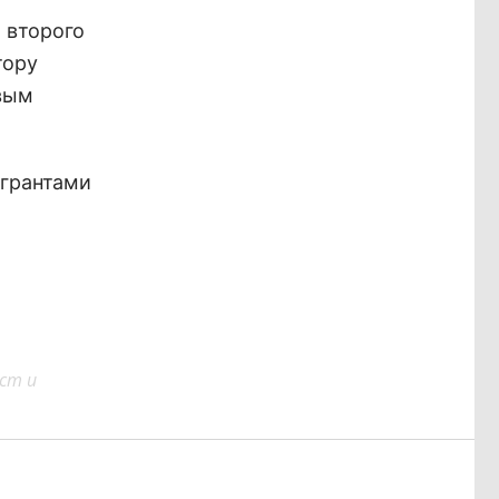
 второго
тору
вым
игрантами
ст и