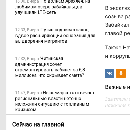
По волнам Арахлея: на
16:00, Вчера
любимом озере забайкальцев
В эксклю
улучшили LTE-сеть
созыва р
Забайкал
Путин подписал закон,
12:33, Вчера
главой р
вдвое расширяющий основания для
выдворения мигрантов
Также На
и корруп
Читинская
12:32, Вчера
администрация хочет
отремонтировать кабинет за 6,8
миллиона: что скрывает смета?
Важные и
«Нефтемаркет» отвечает:
11:47, Вчера
региональные власти неточно
Заметили 
изложили ситуацию с топливным
нажмите кл
кризисом
Сейчас на главной
Учителя в Забайкалье
09:33, Вчера