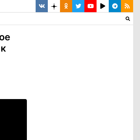
ое
 к