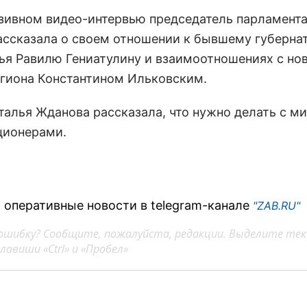
зивном видео-интервью председатель парламента
ассказала о своем отношении к бывшему губерна
ья Равилю Гениатулину и взаимоотношениях с но
егиона Константином Ильковским.
талья Жданова рассказала, что нужно делать с м
ционерами.
 оперативные новости в telegram-канале
"ZAB.RU"
ошибку? Сообщите, пожалуйста, редакции. Выделите тек
авиши «Ctrl» и «Пробел»