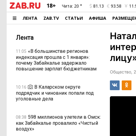
18+
Чита:
20 °
81.13
93.58
11.
ЛЕНТА
ZAB.TV
СТАТЬИ
АФИША
РАЗМЕЩЕ
Натал
Лента
интер
«В большинстве регионов
11:05
лицу
индексация прошла с 1 января»:
почему Забайкалье задержало
повышение зарплат бюджетникам
Общество, 2
В Каларском округе
10:16
подрядчик и чиновник попали под
уголовные дела
598 миллионов улетели в Омск:
08:38
как Забайкалье провалило «Чистый
воздух»