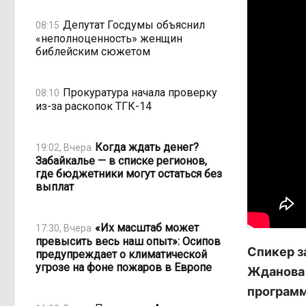
Депутат Госдумы объяснил
08:15
«неполноценность» женщин
библейским сюжетом
Прокуратура начала проверку
08:10
из-за раскопок ТГК-14
Когда ждать денег?
19:02, Вчера
Забайкалье — в списке регионов,
где бюджетники могут остаться без
выплат
«Их масштаб может
17:30, Вчера
превысить весь наш опыт»: Осипов
Спикер з
предупреждает о климатической
угрозе на фоне пожаров в Европе
Жданова 
программ