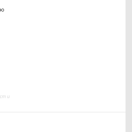
ью
ст и