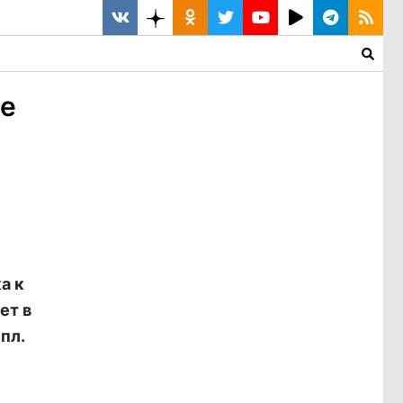
те
а к
ет в
пл.