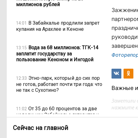
миллионов рублей
Зажжение
партнеро
В Забайкалье продлили запрет
14:01
празднич
купания на Арахлее и Кеноне
руководи
завершен
Вода за 68 миллионов: ТГК-14
13:15
заплатит государству за
Фоторепо
пользование Кеноном и Ингодой
Этно-парк, который до сих пор
12:33
не готов, работает почти три года: что
Важные и
не так с Сухотино?
Заметили 
нажмите кл
От 35 до 60 процентов за две
11:02
недели: как Забайкалье готовится к
зиме
Сейчас на главной