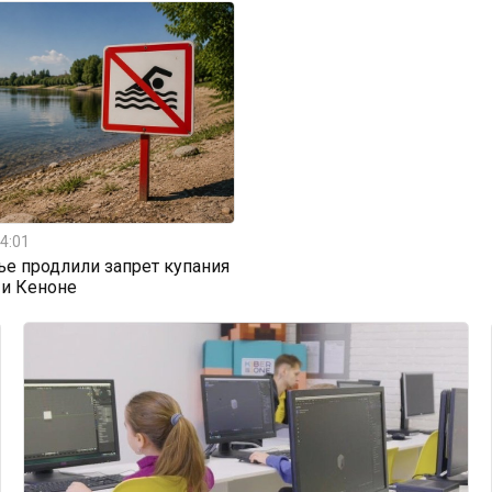
4:01
ье продлили запрет купания
 и Кеноне