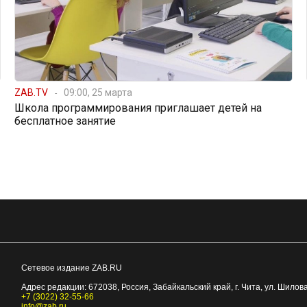
ZAB.TV
09:00, 25 марта
Школа программирования приглашает детей на
бесплатное занятие
Сетевое издание ZAB.RU
Адрес редакции:
672038
, Россия, Забайкальский край, г.
Чита
,
ул. Шилова
+7 (3022) 32-55-66
info@zab.ru