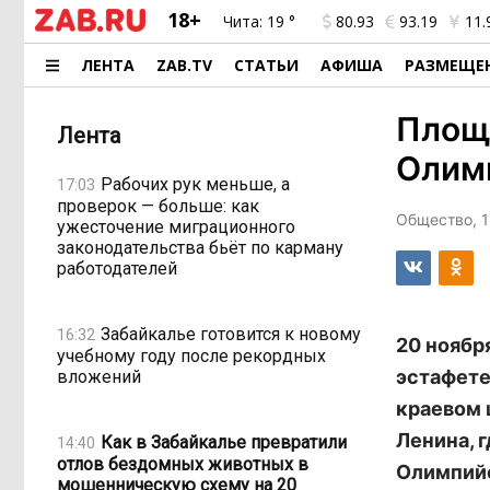
18+
Чита:
19 °
80.93
93.19
11.
ЛЕНТА
ZAB.TV
СТАТЬИ
АФИША
РАЗМЕЩЕ
Площа
Лента
Олимп
Рабочих рук меньше, а
17:03
проверок — больше: как
Общество, 1
ужесточение миграционного
законодательства бьёт по карману
работодателей
Забайкалье готовится к новому
16:32
20 ноябр
учебному году после рекордных
эстафете
вложений
краевом ц
Ленина, 
Как в Забайкалье превратили
14:40
отлов бездомных животных в
Олимпийс
мошенническую схему на 20