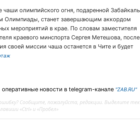
 чаши олимпийского огня, подаренной Забайкал
м Олимпиады, станет завершающим аккордом
ных мероприятий в крае. По словам заместителя
теля краевого минспорта Сергея Метешова, после
ия своей миссии чаша останется в Чите и будет
ртаж
 оперативные новости в telegram-канале
"ZAB.RU"
ошибку? Сообщите, пожалуйста, редакции. Выделите тек
авиши «Ctrl» и «Пробел»